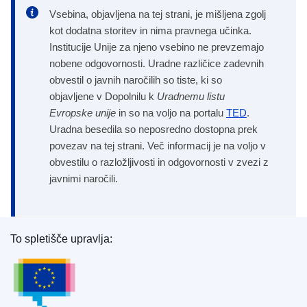
Vsebina, objavljena na tej strani, je mišljena zgolj
kot dodatna storitev in nima pravnega učinka.
Institucije Unije za njeno vsebino ne prevzemajo
nobene odgovornosti. Uradne različice zadevnih
obvestil o javnih naročilih so tiste, ki so
objavljene v Dopolnilu k
Uradnemu listu
Evropske unije
in so na voljo na portalu
TED
.
Uradna besedila so neposredno dostopna prek
povezav na tej strani. Več informacij je na voljo v
obvestilu o razložljivosti in odgovornosti v zvezi z
javnimi naročili.
To spletišče upravlja:
Urad za publikacije Evropske unije