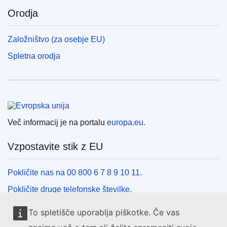
Orodja
Založništvo (za osebje EU)
Spletna orodja
Evropska unija
Več informacij je na portalu
europa.eu.
Vzpostavite stik z EU
Pokličite nas na 00 800 6 7 8 9 10 11.
Pokličite druge telefonske številke.
Pišite nam s kontaktnim obrazcem.
To spletišče uporablja piškotke. Če vas
Obiščite nas v enem od centrov EU.