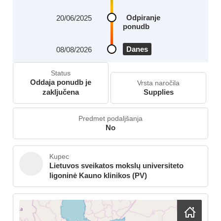
Odpiranje
20/06/2025
ponudb
Danes
08/08/2026
Status
Oddaja ponudb je
Vrsta naročila
zaključena
Supplies
Predmet podaljšanja
No
Kupec
Lietuvos sveikatos mokslų universiteto
ligoninė Kauno klinikos (PV)
Skip map