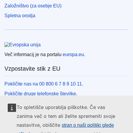
Založništvo (za osebje EU)
Spletna orodja
Evropska unija
Več informacij je na portalu
europa.eu.
Vzpostavite stik z EU
Pokličite nas na 00 800 6 7 8 9 10 11.
Pokličite druge telefonske številke.
Pišite nam s kontaktnim obrazcem.
To spletišče uporablja piškotke. Če vas
Obiščite nas v enem od centrov EU.
zanima več o tem ali želite spremeniti svoje
nastavitve, obiščite
stran o naši politiki glede
Družbeni mediji