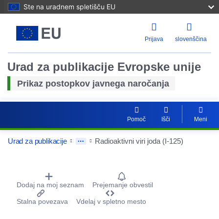
Ste na uradnem spletišču EU
Prijava
slovenščina
Urad za publikacije Evropske unije
Prikaz postopkov javnega naročanja
Pomoč
Išči
Meni
Urad za publikacije
Radioaktivni viri joda (I-125)
Ponastav
Procurement Detail Actions Portlet
Dodaj na moj seznam
Prejemanje obvestil
Povečaj
Stalna povezava
Vdelaj v spletno mesto
Pomanjš