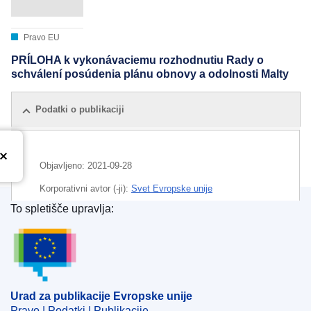
Pravo EU
PRÍLOHA k vykonávaciemu rozhodnutiu Rady o
schválení posúdenia plánu obnovy a odolnosti Malty
Podatki o publikaciji
Objavljeno:
2021-09-28
Korporativni avtor (-ji):
Svet Evropske unije
To spletišče upravlja:
IMMC : ST 11941 2021 ADD 1
Urad za publikacije Evropske unije
Urad za publikacije Evropske unije
Pravo | Podatki | Publikacije