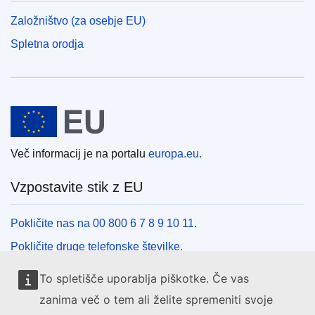
Založništvo (za osebje EU)
Spletna orodja
Evropska unija
Več informacij je na portalu
europa.eu.
Vzpostavite stik z EU
Pokličite nas na 00 800 6 7 8 9 10 11.
Pokličite druge telefonske številke.
Pišite nam s kontaktnim obrazcem.
To spletišče uporablja piškotke. Če vas
Obiščite nas v enem od centrov EU.
zanima več o tem ali želite spremeniti svoje