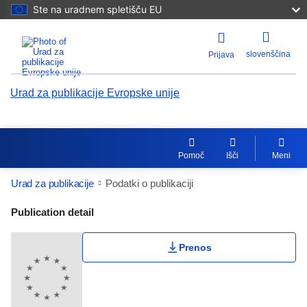
Ste na uradnem spletišču EU
slovenščina
Prijava
Urad za publikacije Evropske unije
Pomoč
Išči
Meni
Urad za publikacije
Podatki o publikaciji
Publication Detail Actions Portlet
Publication detail
Moja lestvica
Prenos