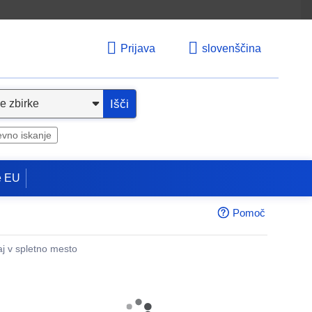
Prijava
slovenščina
Išči
evno iskanje
e EU
Pomoč
aj v spletno mesto