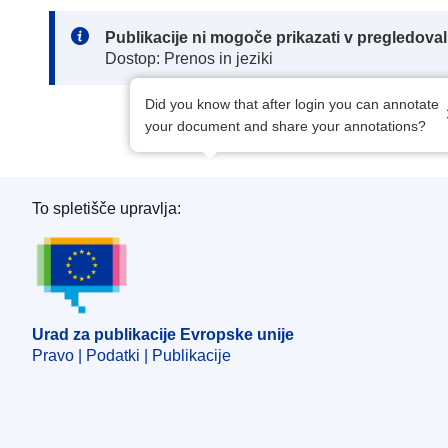
Note:
Publikacije ni mogoče prikazati v pregledov
Dostop: Prenos in jeziki
Did you know that after login you can annotate
your document and share your annotations?
To spletišče upravlja:
Urad za publikacije Evropske unije
Urad za publikacije Evropske unije
Pravo | Podatki | Publikacije