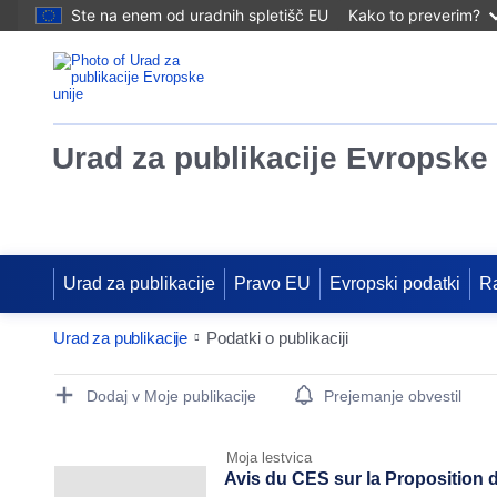
Ste na enem od uradnih spletišč EU
Kako to preverim?
Urad za publikacije Evropske 
Urad za publikacije
Pravo EU
Evropski podatki
R
Urad za publikacije
Podatki o publikaciji
Publication Detail Actions Portlet
Dodaj v Moje publikacije
Prejemanje obvestil
Moja lestvica
Avis du CES sur la Proposition d