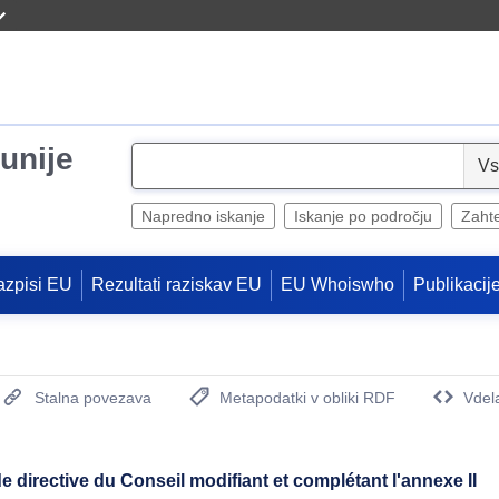
unije
S
e
l
Napredno iskanje
Iskanje po področju
Zaht
e
c
azpisi EU
Rezultati raziskav EU
EU Whoiswho
Publikacij
t
Stalna povezava
Metapodatki v obliki RDF
Vdel
(Odpre se novo okno)
e directive du Conseil modifiant et complétant l'annexe II