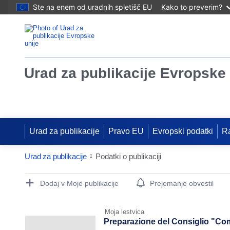
Ste na enem od uradnih spletišč EU
Kako to preverim?
Urad za publikacije Evropske 
Urad za publikacije
Pravo EU
Evropski podatki
R
Urad za publikacije
Podatki o publikaciji
Publication Detail Actions Portlet
Dodaj v Moje publikacije
Prejemanje obvestil
Moja lestvica
Preparazione del Consiglio "Compe