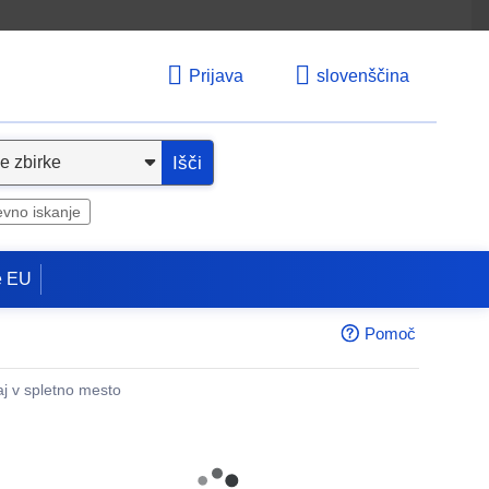
Prijava
slovenščina
Išči
evno iskanje
e EU
Pomoč
aj v spletno mesto