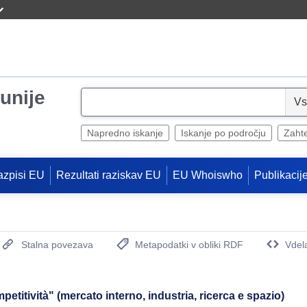
unije
S
e
l
Napredno iskanje
Iskanje po področju
Zaht
e
c
azpisi EU
Rezultati raziskav EU
EU Whoiswho
Publikacij
t
Stalna povezava
Metapodatki v obliki RDF
Vdel
(Odpre se novo okno)
titività" (mercato interno, industria, ricerca e spazio)