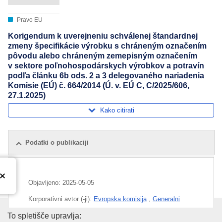
Pravo EU
Korigendum k uverejneniu schválenej štandardnej
zmeny špecifikácie výrobku s chráneným označením
pôvodu alebo chráneným zemepisným označením
v sektore poľnohospodárskych výrobkov a potravín
podľa článku 6b ods. 2 a 3 delegovaného nariadenia
Komisie (EÚ) č. 664/2014 (Ú. v. EÚ C, C/2025/606,
27.1.2025)
Kako citirati
Podatki o publikaciji
Objavljeno:
2025-05-05
Korporativni avtor (-ji):
Evropska komisija
,
Generalni
direktorat za kmetijstvo in razvoj podeželja
(
Evropska
Urad za publikacije Evropske un
To spletišče upravlja: