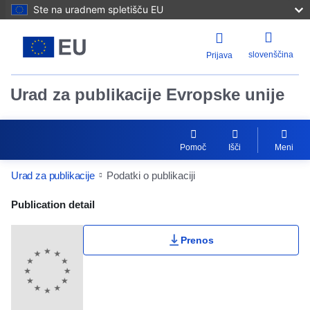
Ste na uradnem spletišču EU
slovenščina
Prijava
Urad za publikacije Evropske unije
Pomoč
Išči
Meni
Urad za publikacije
Podatki o publikaciji
Publication Detail Actions Portlet
Publication detail
Prenos