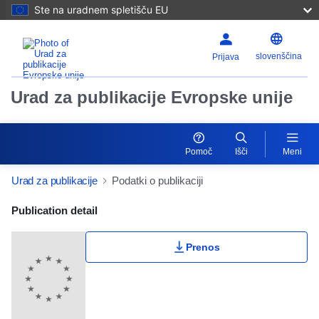
Ste na uradnem spletišču EU
slovenščina
Prijava
Urad za publikacije Evropske unije
Pomoč
Išči
Meni
Urad za publikacije
Podatki o publikaciji
Publication Detail Actions Portlet
Publication detail
Prenos