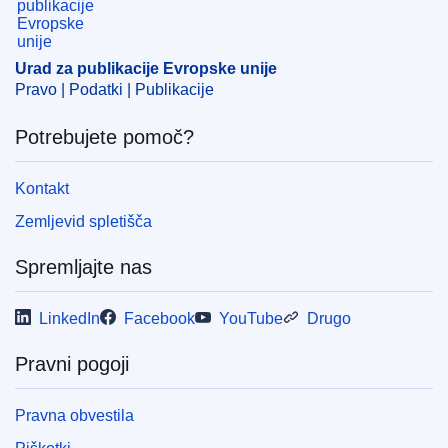
EDITION : f619458e-95e7-11ef-a130-01aa75ed71a1
EDITION : 655427a2-cfa6-11f0-8da2-01aa75ed71a1
Urad za publikacije Evropske unije
Pravo | Podatki | Publikacije
Potrebujete pomoč?
Kontakt
Zemljevid spletišča
Spremljajte nas
LinkedIn
Facebook
YouTube
Drugo
Pravni pogoji
Pravna obvestila