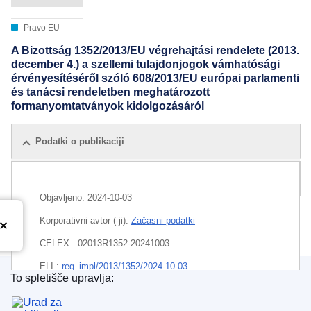
Pravo EU
A Bizottság 1352/2013/EU végrehajtási rendelete (2013.
december 4.) a szellemi tulajdonjogok vámhatósági
érvényesítéséről szóló 608/2013/EU európai parlamenti
és tanácsi rendeletben meghatározott
formanyomtatványok kidolgozásáról
Podatki o publikaciji
Vse izdaje
Objavljeno:
2024-10-03
Korporativni avtor (-ji):
Začasni podatki
CELEX : 02013R1352-20241003
ELI :
reg_impl/2013/1352/2024-10-03
To spletišče upravlja:
Urad za publikacije Evropske unije
EDITION : 939a4679-566c-11eb-b59f-01aa75ed71a1