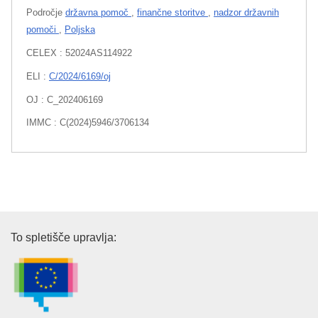
Področje
državna pomoč
,
finančne storitve
,
nadzor državnih
pomoči
,
Poljska
CELEX : 52024AS114922
ELI :
C/2024/6169/oj
OJ : C_202406169
IMMC : C(2024)5946/3706134
Urad za publikacije Evropske un
To spletišče upravlja: