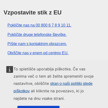
Vzpostavite stik z EU
Pokličite nas na 00 800 6 7 8 9 10 11.
Pokličite druge telefonske številke.
Pišite nam s kontaktnim obrazcem.
Obiščite nas v enem od centrov EU.
Družbeni mediji
To spletišče uporablja piškotke. Če vas
zanima več o tem ali želite spremeniti svoje
Iskanje po družbenih medijih EU
nastavitve, obiščite
stran o naši politiki glede
ali kliknite na povezavo, ki jo
piškotkov
Institucije in organi EU
najdete na dnu vsake strani.