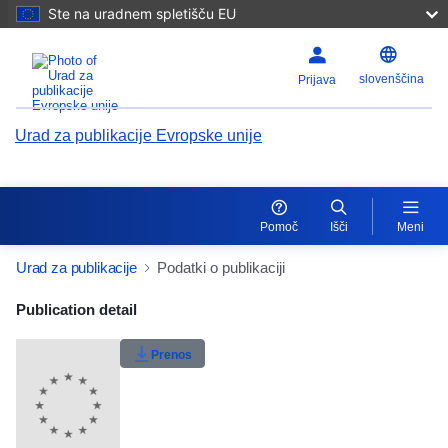
Ste na uradnem spletišču EU
slovenščina
Prijava
Urad za publikacije Evropske unije
Pomoč
Išči
Meni
Urad za publikacije
Podatki o publikaciji
Publication Detail Actions Portlet
Publication detail
Moja lestvica
Prenos