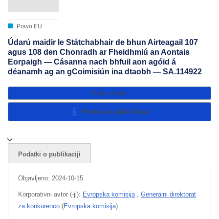
Pravo EU
Údarú maidir le Státchabhair de bhun Airteagail 107
agus 108 den Chonradh ar Fheidhmiú an Aontais
Eorpaigh — Cásanna nach bhfuil aon agóid á
déanamh ag an gCoimisiún ina dtaobh — SA.114922
Kako citirati
Prenos in jeziki
Close
Podatki o publikaciji
Objavljeno:
2024-10-15
Korporativni avtor (-ji):
Evropska komisija
,
Generalni direktorat
za konkurenco
(
Evropska komisija
)