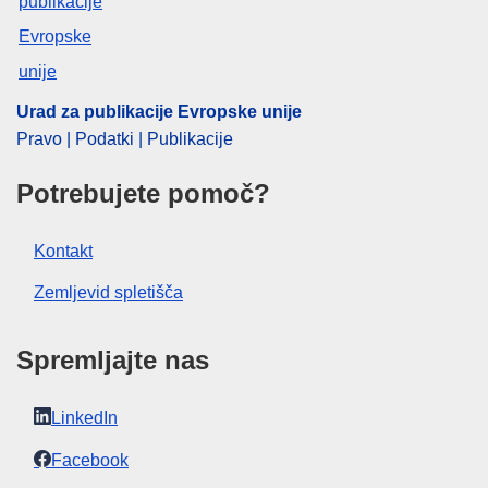
CELEX : 52024AS109637
ELI :
C/2024/1281/oj
OJ : C_202401281
Urad za publikacije Evropske unije
IMMC : C(2023)9114/3251369
Pravo | Podatki | Publikacije
Potrebujete pomoč?
pdfa2a
Prikaži vse številke te serije
Kontakt
Zemljevid spletišča
Spremljajte nas
LinkedIn
Facebook