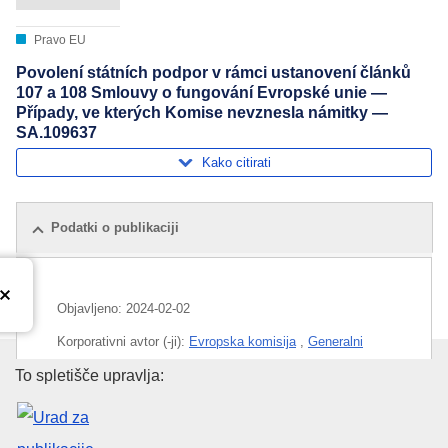
Pravo EU
Povolení státních podpor v rámci ustanovení článků
107 a 108 Smlouvy o fungování Evropské unie —
Případy, ve kterých Komise nevznesla námitky —
SA.109637
Kako citirati
Podatki o publikaciji
Objavljeno:
2024-02-02
Korporativni avtor (-ji):
Evropska komisija
,
Generalni
direktorat za konkurenco
(
Evropska komisija
)
Urad za publikacije Evropske un
To spletišče upravlja:
Področje
državna pomoč
,
gozdarska politika
,
Italija
,
kmetijski sektor
,
nadzor državnih pomoči
,
ribištvo