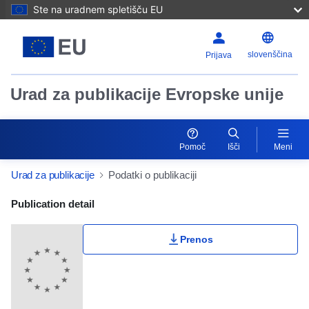
Ste na uradnem spletišču EU
slovenščina
Prijava
Urad za publikacije Evropske unije
Pomoč
Išči
Meni
Urad za publikacije
Podatki o publikaciji
Publication Detail Actions Portlet
Publication detail
Prenos