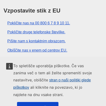
Vzpostavite stik z EU
Pokličite nas na 00 800 6 7 8 9 10 11.
Pokličite druge telefonske številke.
Pišite nam s kontaktnim obrazcem.
Obiščite nas v enem od centrov EU.
Družbeni mediji
To spletišče uporablja piškotke. Če vas
zanima več o tem ali želite spremeniti svoje
Iskanje po družbenih medijih EU
nastavitve, obiščite
stran o naši politiki glede
ali kliknite na povezavo, ki jo
piškotkov
Institucije in organi EU
najdete na dnu vsake strani.
Iskanje po institucijah in organih EU