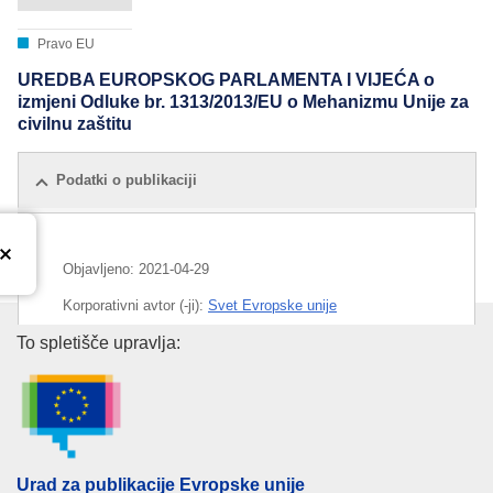
Pravo EU
UREDBA EUROPSKOG PARLAMENTA I VIJEĆA o
izmjeni Odluke br. 1313/2013/EU o Mehanizmu Unije za
civilnu zaštitu
Podatki o publikaciji
Objavljeno:
2021-04-29
Korporativni avtor (-ji):
Svet Evropske unije
Urad za publikacije Evropske un
To spletišče upravlja:
IMMC : PE 6 2021 INIT
Urad za publikacije Evropske unije