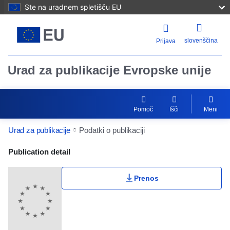
Ste na uradnem spletišču EU
slovenščina
Prijava
Urad za publikacije Evropske unije
Pomoč
Išči
Meni
Urad za publikacije
Podatki o publikaciji
Publication Detail Actions Portlet
Publication detail
Prenos