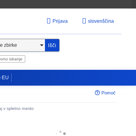
Prijava
slovenščina
Išči
evno iskanje
e EU
Pomoč
aj v spletno mesto