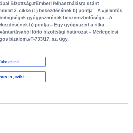
ai Bizottság.#Emberi felhasználásra szánt
elet 3. cikke (1) bekezdésének b) pontja – A »jelentős
a betegségek gyógyszerének beszerezhetősége – A
bekezdésének b) pontja – Egy gyógyszert a ritka
ntartásából törlő bizottsági határozat – Mérlegelési
gos bizalom.#T-733/17. sz. ügy.
ako citirati
nos in jeziki