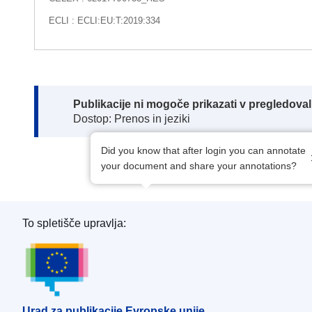
ECLI : ECLI:EU:T:2019:334
Note:
Publikacije ni mogoče prikazati v pregledov
Dostop: Prenos in jeziki
Did you know that after login you can annotate
your document and share your annotations?
To spletišče upravlja:
Urad za publikacije Evropske unije
Urad za publikacije Evropske unije