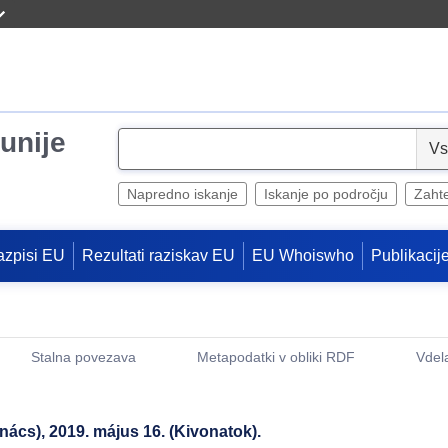
unije
S
e
l
Napredno iskanje
Iskanje po področju
Zaht
e
c
azpisi EU
Rezultati raziskav EU
EU Whoiswho
Publikacij
t
Stalna povezava
Metapodatki v obliki RDF
Vdel
(Odpre se novo okno)
anács), 2019. május 16. (Kivonatok).