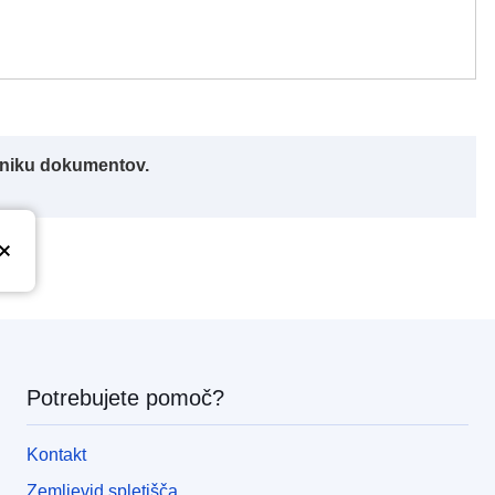
alniku dokumentov.
Potrebujete pomoč?
Kontakt
Zemljevid spletišča