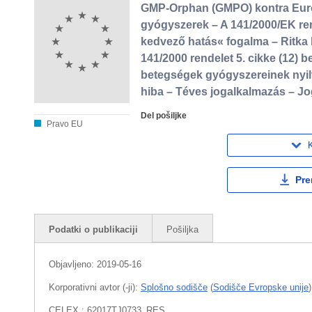
GMP-Orphan (GMPO) kontra Európ
gyógyszerek – A 141/2000/EK rend
kedvező hatás« fogalma – Ritk
141/2000 rendelet 5. cikke (12) 
betegségek gyógyszereinek nyilvá
hiba – Téves jogalkalmazás – Jo
Del pošiljke
Pravo EU
K
Pre
Podatki o publikaciji
Pošiljka
Objavljeno:
2019-05-16
Korporativni avtor (-ji):
Splošno sodišče
(
Sodišče Evropske unije
)
CELEX : 62017TJ0733_RES