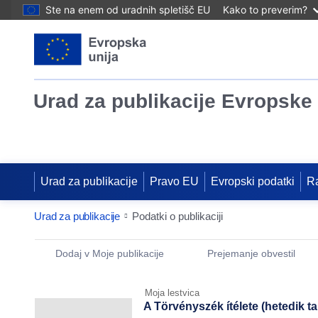
Ste na enem od uradnih spletišč EU
Kako to preverim?
Urad za publikacije Evropske 
Urad za publikacije
Pravo EU
Evropski podatki
R
Urad za publikacije
Podatki o publikaciji
Publication Detail Actions Portlet
Dodaj v Moje publikacije
Prejemanje obvestil
Moja lestvica
A Törvényszék ítélete (hetedik t