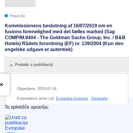
Pravo EU
Kommissionens beslutning af 16/07/2019 om en
fusions forenelighed med det fælles marked (Sag
COMP/M.9404 - The Goldman Sachs Group, Inc. / B&B
Hotels) Rådets forordning (EF) nr. 139/2004 (Kun den
engelske udgave er autentisk)
Podatki o publikaciji
Objavljeno:
2019-07-16
Korporativni avtor (-ji):
Evropska komisija
,
Generalni
direktorat za konkurenco
(
Evropska komisija
)
To spletišče upravlja:
Urad za publikacije Evropske unije
CELEX : 32019M9404
IMMC : M.9404