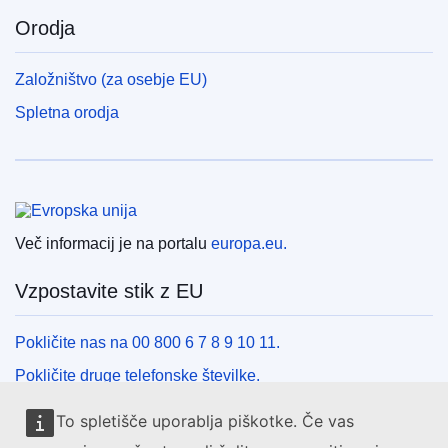
Orodja
Založništvo (za osebje EU)
Spletna orodja
Evropska unija
Več informacij je na portalu
europa.eu.
Vzpostavite stik z EU
Pokličite nas na 00 800 6 7 8 9 10 11.
Pokličite druge telefonske številke.
Pišite nam s kontaktnim obrazcem.
To spletišče uporablja piškotke. Če vas
Obiščite nas v enem od centrov EU.