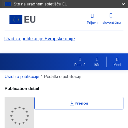
Ste na uradnem spletišču EU
slovenščina
Prijava
Urad za publikacije Evropske unije
Pomoč
Išči
Meni
Urad za publikacije
Podatki o publikaciji
Publication Detail Actions Portlet
Publication detail
Prenos