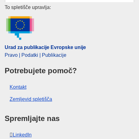
Urad za publikacije Evropske un
To spletišče upravlja:
IMMC : ST 8905 2025 ADD 1 REV 2
Urad za publikacije Evropske unije
Pravo | Podatki | Publikacije
Potrebujete pomoč?
Kontakt
Zemljevid spletišča
Spremljajte nas
LinkedIn