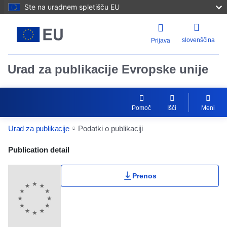
Ste na uradnem spletišču EU
slovenščina
Prijava
Urad za publikacije Evropske unije
Pomoč
Išči
Meni
Urad za publikacije
Podatki o publikaciji
Publication Detail Actions Portlet
Publication detail
Prenos