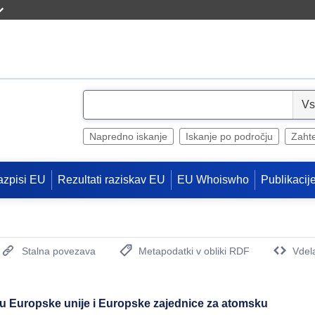
S
e
l
Napredno iskanje
Iskanje po področju
Zaht
e
c
azpisi EU
Rezultati raziskav EU
EU Whoiswho
Publikacij
t
Stalna povezava
Metapodatki v obliki RDF
Vdel
(Odpre se novo okno)
u Europske unije i Europske zajednice za atomsku