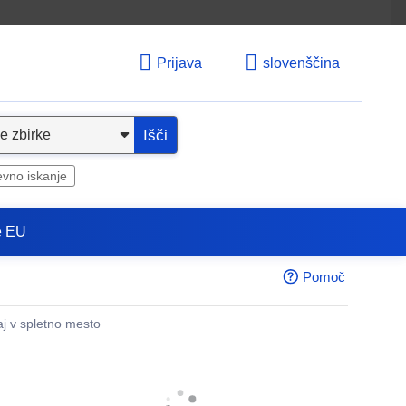
Prijava
slovenščina
Išči
evno iskanje
e EU
Pomoč
aj v spletno mesto