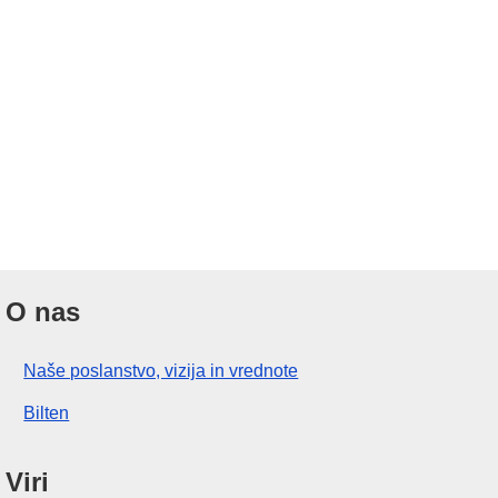
O nas
Naše poslanstvo, vizija in vrednote
Bilten
Viri