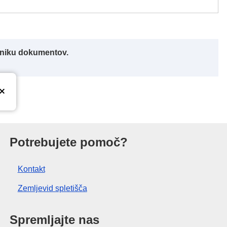
alniku dokumentov.
nije
Potrebujete pomoč?
Kontakt
Zemljevid spletišča
Spremljajte nas