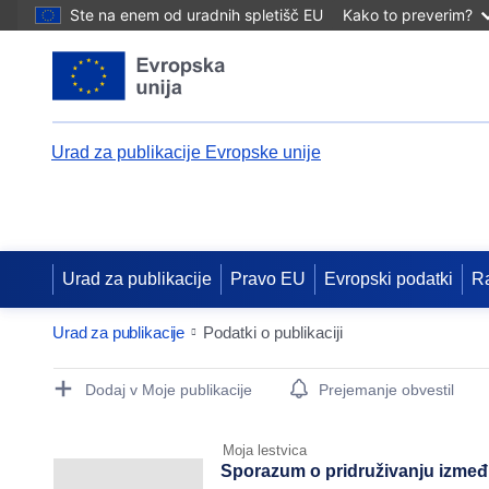
Ste na enem od uradnih spletišč EU
Kako to preverim?
Urad za publikacije Evropske unije
Urad za publikacije
Pravo EU
Evropski podatki
R
Urad za publikacije
Podatki o publikaciji
Publication Detail Actions Portlet
Dodaj v Moje publikacije
Prejemanje obvestil
Moja lestvica
Sporazum o pridruživanju izmeđ