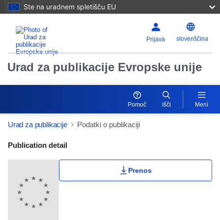
Ste na uradnem spletišču EU
slovenščina
Prijava
Urad za publikacije Evropske unije
Pomoč
Išči
Meni
Urad za publikacije
Podatki o publikaciji
Publication Detail Actions Portlet
Publication detail
Prenos