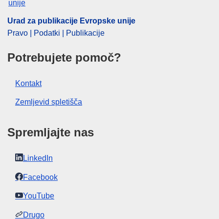
IMMC : 9999
Urad za publikacije Evropske unije
Pravo | Podatki | Publikacije
pdfa2a
Prikaži vse številke te serije
Potrebujete pomoč?
Kontakt
Zemljevid spletišča
Spremljajte nas
LinkedIn
Facebook
YouTube
Drugo