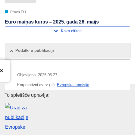
Pravo EU
Euro maiņas kurss – 2025. gada 26. maijs
Kako citirati
Podatki o publikaciji
Objavljeno:
2025-05-27
Korporativni avtor (-ji):
Evropska komisija
Urad za publikacije Evropske un
To spletišče upravlja:
Področje
denar
,
devizni tečaj
,
euro
CELEX : C/2025/02323
ELI :
C/2025/2323/oj
OJ : C_202502323