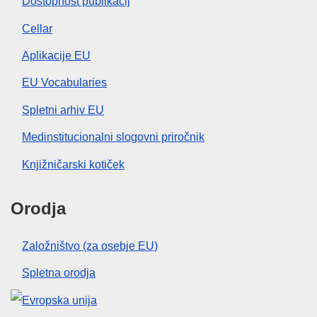
Dostopnost publikacij
Cellar
Aplikacije EU
EU Vocabularies
Spletni arhiv EU
Medinstitucionalni slogovni priročnik
Knjižničarski kotiček
Orodja
Založništvo (za osebje EU)
Spletna orodja
Evropska unija