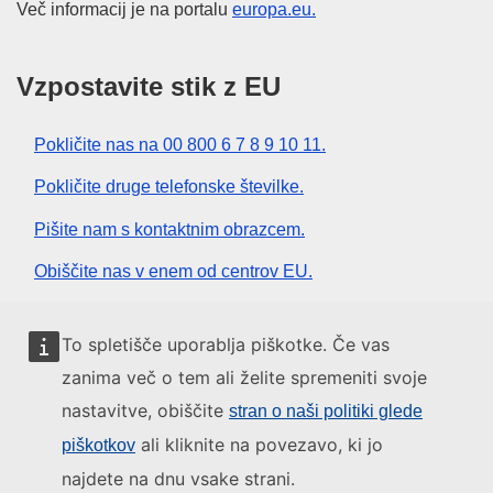
Več informacij je na portalu
europa.eu.
Vzpostavite stik z EU
Pokličite nas na 00 800 6 7 8 9 10 11.
Pokličite druge telefonske številke.
Pišite nam s kontaktnim obrazcem.
Obiščite nas v enem od centrov EU.
Družbeni mediji
To spletišče uporablja piškotke. Če vas
zanima več o tem ali želite spremeniti svoje
Iskanje po družbenih medijih EU
nastavitve, obiščite
stran o naši politiki glede
ali kliknite na povezavo, ki jo
piškotkov
Institucije in organi EU
najdete na dnu vsake strani.