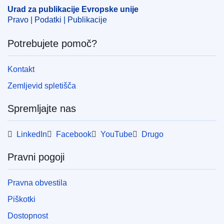
Urad za publikacije Evropske unije
ELI :
dec/1993/140/oj
Pravo | Podatki | Publikacije
OJ : JOL_1993_056_R_0042_048
Potrebujete pomoč?
Kontakt
Zemljevid spletišča
Spremljajte nas
LinkedIn
Facebook
YouTube
Drugo
Pravni pogoji
Pravna obvestila
Piškotki
Dostopnost