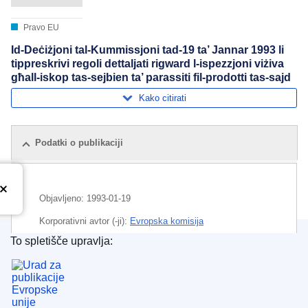
Pravo EU
Id-Deċiżjoni tal-Kummissjoni tad-19 ta’ Jannar 1993 li
tippreskrivi regoli dettaljati rigward l-ispezzjoni viżiva
għall-iskop tas-sejbien ta’ parassiti fil-prodotti tas-sajd
Kako citirati
Podatki o publikaciji
Objavljeno:
1993-01-19
Korporativni avtor (-ji):
Evropska komisija
To spletišče upravlja:
Področje
javno zdravje
,
parazitologija
,
ribiška mreža
,
Urad za publikacije Evropske unije
ribiški proizvod
,
trženje
,
zdravstveni inšpekcijski
pregled
CELEX : 31993D0140