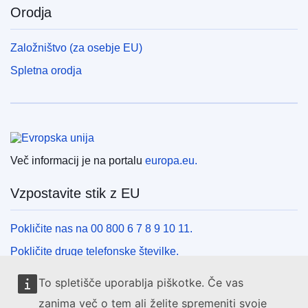
Orodja
Založništvo (za osebje EU)
Spletna orodja
Evropska unija
Več informacij je na portalu
europa.eu.
Vzpostavite stik z EU
Pokličite nas na 00 800 6 7 8 9 10 11.
Pokličite druge telefonske številke.
Pišite nam s kontaktnim obrazcem.
To spletišče uporablja piškotke. Če vas
Obiščite nas v enem od centrov EU.
zanima več o tem ali želite spremeniti svoje