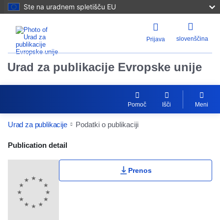
Ste na uradnem spletišču EU
slovenščina
Prijava
Urad za publikacije Evropske unije
Pomoč
Išči
Meni
Urad za publikacije
Podatki o publikaciji
Publication Detail Actions Portlet
Publication detail
Prenos