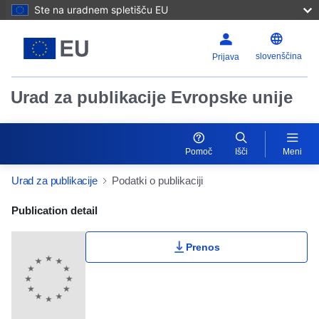
Ste na uradnem spletišču EU
slovenščina
Prijava
Urad za publikacije Evropske unije
Pomoč
Išči
Meni
Urad za publikacije
Podatki o publikaciji
Publication Detail Actions Portlet
Publication detail
Prenos