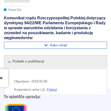
Pravo EU
Komunikat rządu Rzeczypospolitej Polskiej dotyczący
dyrektywy 94/22/WE Parlamentu Europejskiego i Rady
w sprawie warunków udzielania i korzystania z
zezwoleń na poszukiwanie, badanie i produkcję
węglowodorów
Kako citirati
Podatki o publikaciji
Objavljeno:
2018-05-08
Korporativni avtor (-ji):
Poland
To spletišče upravlja:
Področje
iskanje nafte
,
javno naročilo
,
ogljikovodik
,
Urad za publikacije Evropske unije
Poljska
,
Pomorjansko vojvodstvo
,
zanesljivost oskrbe
,