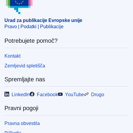
črpanje nafte
CELEX : 52018XG0508(06)
Urad za publikacije Evropske unije
OJ : JOC_2018_163_R_0006
Pravo | Podatki | Publikacije
Potrebujete pomoč?
Kontakt
Zemljevid spletišča
Spremljajte nas
LinkedIn
Facebook
YouTube
Drugo
Pravni pogoji
Pravna obvestila