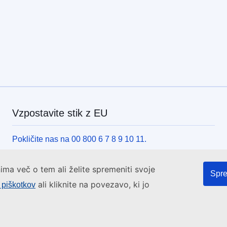
Vzpostavite stik z EU
Pokličite nas na 00 800 6 7 8 9 10 11.
Pokličite druge telefonske številke.
ima več o tem ali želite spremeniti svoje
Pišite nam s kontaktnim obrazcem.
Spre
ali kliknite na povezavo, ki jo
e piškotkov
Obiščite nas v enem od centrov EU.