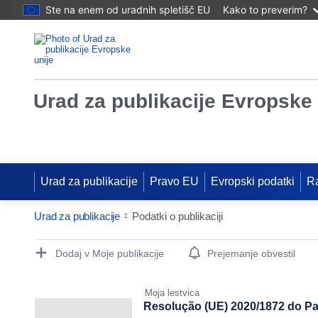
Ste na enem od uradnih spletišč EU
Kako to preverim?
Urad za publikacije Evropske 
Urad za publikacije
Pravo EU
Evropski podatki
R
Urad za publikacije
Podatki o publikaciji
Publication Detail Actions Portlet
Dodaj v Moje publikacije
Prejemanje obvestil
Moja lestvica
Resolução (UE) 2020/1872 do Pa