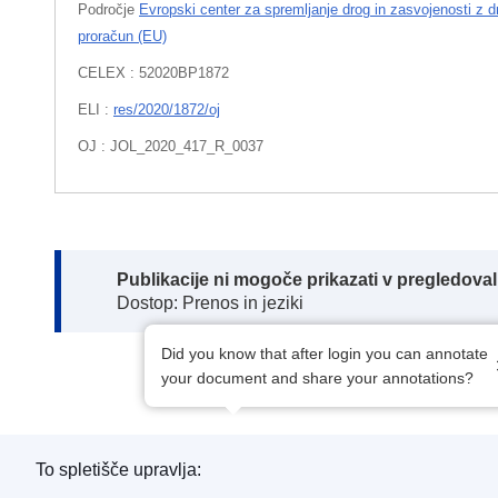
Področje
Evropski center za spremljanje drog in zasvojenosti z 
proračun (EU)
CELEX : 52020BP1872
ELI :
res/2020/1872/oj
OJ : JOL_2020_417_R_0037
Note:
Publikacije ni mogoče prikazati v pregledov
Dostop: Prenos in jeziki
Did you know that after login you can annotate
your document and share your annotations?
To spletišče upravlja: