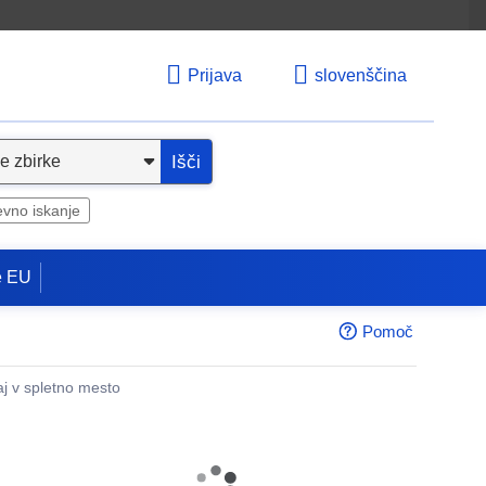
Prijava
slovenščina
Išči
evno iskanje
e EU
Pomoč
aj v spletno mesto