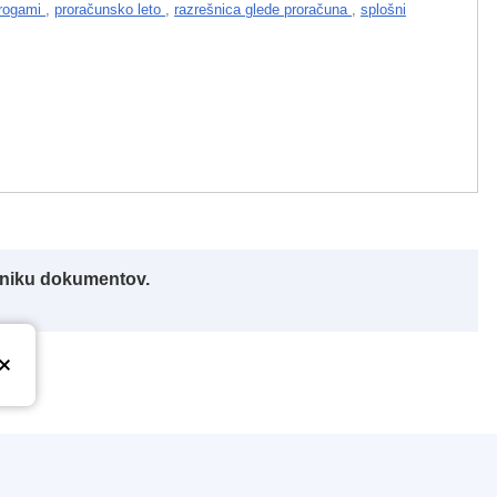
drogami
,
proračunsko leto
,
razrešnica glede proračuna
,
splošni
alniku dokumentov.