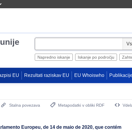
unije
S
e
l
Napredno iskanje
Iskanje po področju
Zaht
e
c
azpisi EU
Rezultati raziskav EU
EU Whoiswho
Publikacij
t
Stalna povezava
Metapodatki v obliki RDF
Vdel
(Odpre se novo okno)
rlamento Europeu, de 14 de maio de 2020, que contém