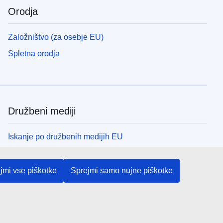
Orodja
Založništvo (za osebje EU)
Spletna orodja
Družbeni mediji
Iskanje po družbenih medijih EU
Institucije in organi EU
jmi vse piškotke
Sprejmi samo nujne piškotke
Iskanje po institucijah in organih EU