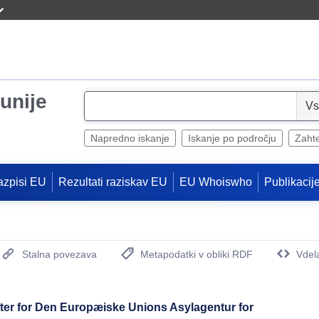
unije
S
e
l
Napredno iskanje
Iskanje po področju
Zaht
e
c
azpisi EU
Rezultati raziskav EU
EU Whoiswho
Publikacij
t
Stalna povezava
Metapodatki v obliki RDF
Vdel
(Odpre se novo okno)
fter for Den Europæiske Unions Asylagentur for