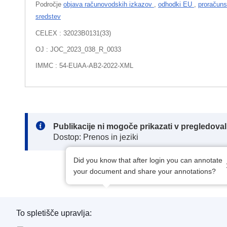
Področje
objava računovodskih izkazov
,
odhodki EU
,
proračuns
sredstev
CELEX : 32023B0131(33)
OJ : JOC_2023_038_R_0033
IMMC : 54-EUAA-AB2-2022-XML
Note:
Publikacije ni mogoče prikazati v pregledov
Dostop: Prenos in jeziki
Did you know that after login you can annotate
your document and share your annotations?
To spletišče upravlja: