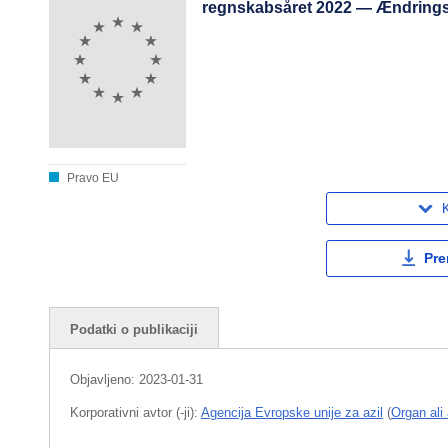
regnskabsåret 2022 — Ændringsb
Pravo EU
K
Pre
Podatki o publikaciji
Objavljeno:
2023-01-31
Korporativni avtor (-ji):
Agencija Evropske unije za azil
(
Organ ali