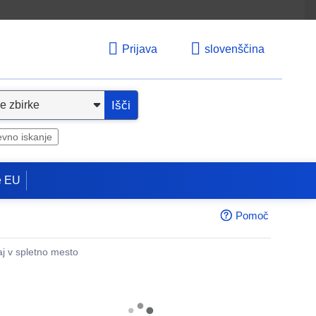
Prijava
slovenščina
Išči
evno iskanje
e EU
Pomoč
aj v spletno mesto