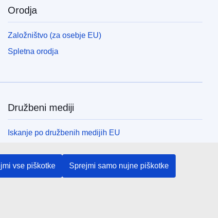
Orodja
Založništvo (za osebje EU)
Spletna orodja
Družbeni mediji
Iskanje po družbenih medijih EU
Institucije in organi EU
jmi vse piškotke
Sprejmi samo nujne piškotke
Iskanje po institucijah in organih EU