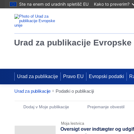
Ste na enem od uradnih spletišč EU
Kako to preverim?
Urad za publikacije Evropske 
Urad za publikacije
Pravo EU
Evropski podatki
R
Urad za publikacije
Podatki o publikaciji
Publication Detail Actions Portlet
Dodaj v Moje publikacije
Prejemanje obvestil
Moja lestvica
Oversigt over indtægter og udgi