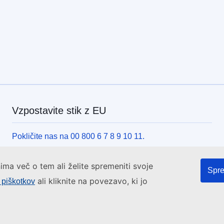
Vzpostavite stik z EU
Pokličite nas na 00 800 6 7 8 9 10 11.
Pokličite druge telefonske številke.
ima več o tem ali želite spremeniti svoje
Pišite nam s kontaktnim obrazcem.
Spre
ali kliknite na povezavo, ki jo
e piškotkov
Obiščite nas v enem od centrov EU.