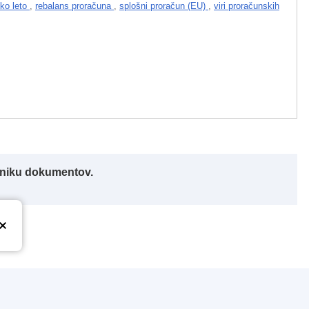
ko leto
,
rebalans proračuna
,
splošni proračun (EU)
,
viri proračunskih
alniku dokumentov.