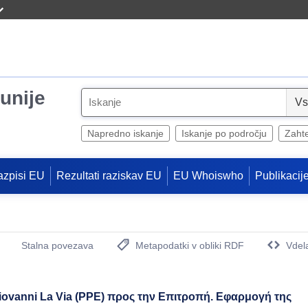
unije
S
e
l
Napredno iskanje
Iskanje po področju
Zaht
e
c
azpisi EU
Rezultati raziskav EU
EU Whoiswho
Publikacij
t
Stalna povezava
Metapodatki v obliki RDF
Vdel
(Odpre se novo okno)
ovanni La Via (PPE) προς την Επιτροπή. Εφαρμογή της