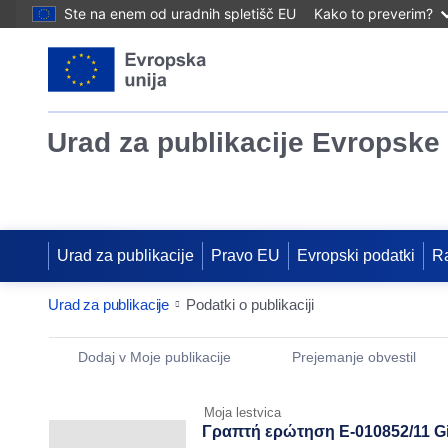
Ste na enem od uradnih spletišč EU
Kako to preverim?
Urad za publikacije Evropske 
Urad za publikacije
Pravo EU
Evropski podatki
R
Urad za publikacije
Podatki o publikaciji
Publication Detail Actions Portlet
Dodaj v Moje publikacije
Prejemanje obvestil
Moja lestvica
Γραπτή ερώτηση E-010852/11 Gi