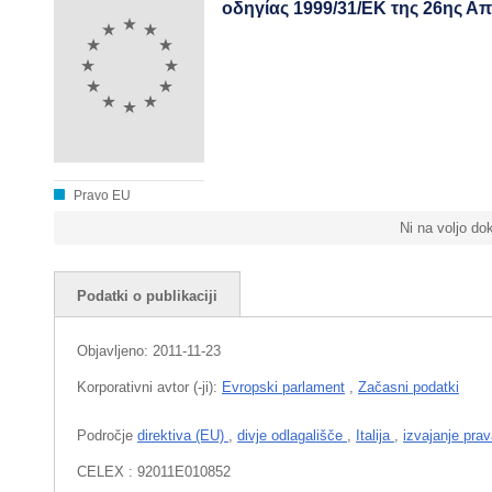
οδηγίας 1999/31/ΕΚ της 26ης Α
Pravo EU
Ni na voljo d
Podatki o publikaciji
Objavljeno:
2011-11-23
Korporativni avtor (-ji):
Evropski parlament
,
Začasni podatki
Področje
direktiva (EU)
,
divje odlagališče
,
Italija
,
izvajanje pr
CELEX : 92011E010852