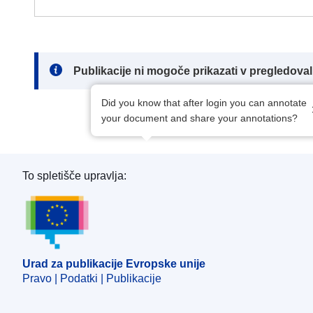
Note:
Publikacije ni mogoče prikazati v pregledov
Did you know that after login you can annotate
your document and share your annotations?
To spletišče upravlja:
Urad za publikacije Evropske unije
Urad za publikacije Evropske unije
Pravo | Podatki | Publikacije