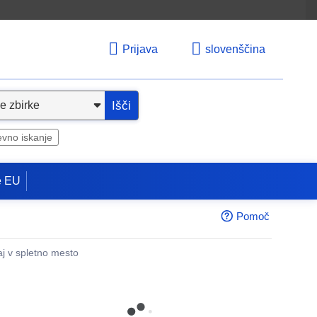
Prijava
slovenščina
Išči
evno iskanje
e EU
Pomoč
aj v spletno mesto