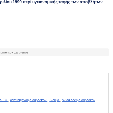
πριλίου 1999 περί υγειονομικής ταφής των αποβλήτων
okumentov za prenos.
ava EU
,
odstranjevanje odpadkov
,
Sicilija
,
skladiščenje odpadkov