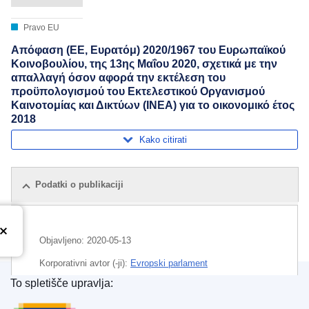
Pravo EU
Απόφαση (ΕΕ, Ευρατόμ) 2020/1967 του Ευρωπαϊκού
Κοινοβουλίου, της 13ης Μαΐου 2020, σχετικά με την
απαλλαγή όσον αφορά την εκτέλεση του
προϋπολογισμού του Εκτελεστικού Οργανισμού
Καινοτομίας και Δικτύων (INEA) για το οικονομικό έτος
2018
Kako citirati
Podatki o publikaciji
Objavljeno:
2020-05-13
Korporativni avtor (-ji):
Evropski parlament
To spletišče upravlja:
Področje
inovacija
,
izvajalska agencija
,
prometno
Urad za publikacije Evropske unije