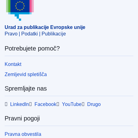
omrežje
,
proračunsko leto
,
razrešnica glede proračuna
,
splošni proračun (EU)
,
vseevropsko omrežje
CELEX : 32020B1967
Urad za publikacije Evropske unije
ELI :
dec/2020/1967/oj
Pravo | Podatki | Publikacije
OJ : JOL_2020_417_R_0132
Potrebujete pomoč?
Kontakt
Zemljevid spletišča
Spremljajte nas
LinkedIn
Facebook
YouTube
Drugo
Pravni pogoji
Pravna obvestila