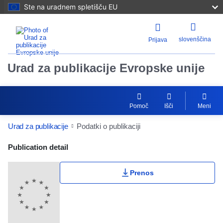
Ste na uradnem spletišču EU
slovenščina
Prijava
Urad za publikacije Evropske unije
Pomoč
Išči
Meni
Urad za publikacije
Podatki o publikaciji
Publication Detail Actions Portlet
Publication detail
Prenos