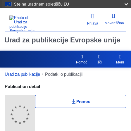
Ste na uradnem spletišču EU
slovenščina
Prijava
Urad za publikacije Evropske unije
Pomoč
Išči
Meni
Urad za publikacije
Podatki o publikaciji
Publication Detail Actions Portlet
Publication detail
Prenos