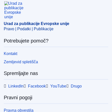
Urad za publikacije Evropske unije
IMMC : C(2025)746
Urad za publikacije Evropske unije
Pravo | Podatki | Publikacije
Potrebujete pomoč?
Kontakt
Zemljevid spletišča
Spremljajte nas
LinkedIn
Facebook
YouTube
Drugo
Pravni pogoji
Pravna obvestila