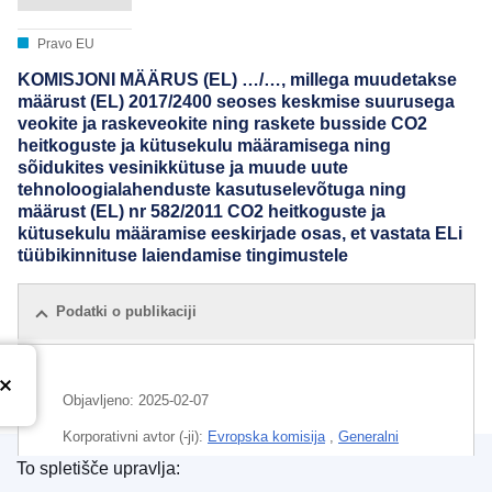
Pravo EU
KOMISJONI MÄÄRUS (EL) …/…, millega muudetakse
määrust (EL) 2017/2400 seoses keskmise suurusega
veokite ja raskeveokite ning raskete busside CO2
heitkoguste ja kütusekulu määramisega ning
sõidukites vesinikkütuse ja muude uute
tehnoloogialahenduste kasutuselevõtuga ning
määrust (EL) nr 582/2011 CO2 heitkoguste ja
kütusekulu määramise eeskirjade osas, et vastata ELi
tüübikinnituse laiendamise tingimustele
Podatki o publikaciji
Objavljeno:
2025-02-07
Korporativni avtor (-ji):
Evropska komisija
,
Generalni
direktorat za podnebno politiko
(
Evropska komisija
)
To spletišče upravlja: