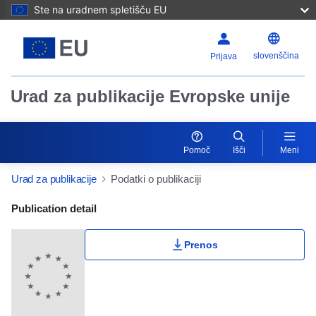
Ste na uradnem spletišču EU
slovenščina
Prijava
Urad za publikacije Evropske unije
Pomoč
Išči
Meni
Urad za publikacije
Podatki o publikaciji
Publication Detail Actions Portlet
Publication detail
Prenos