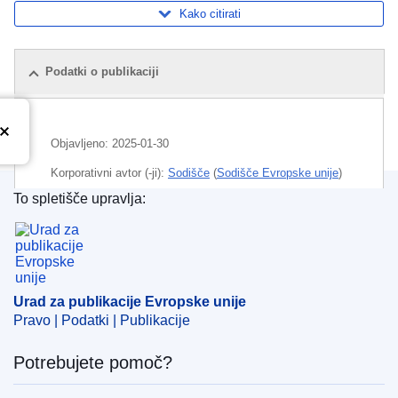
Kako citirati
Podatki o publikaciji
Objavljeno:
2025-01-30
Korporativni avtor (-ji):
Sodišče
(
Sodišče Evropske unije
)
To spletišče upravlja:
CELEX : 62023CC0783
Urad za publikacije Evropske unije
ECLI : ECLI:EU:C:2025:46
Urad za publikacije Evropske unije
Pravo | Podatki | Publikacije
Potrebujete pomoč?