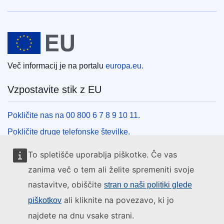
Evropska unija
Več informacij je na portalu
europa.eu.
Vzpostavite stik z EU
Pokličite nas na 00 800 6 7 8 9 10 11.
Pokličite druge telefonske številke.
Pišite nam s kontaktnim obrazcem.
To spletišče uporablja piškotke. Če vas
Obiščite nas v enem od centrov EU.
zanima več o tem ali želite spremeniti svoje
nastavitve, obiščite
stran o naši politiki glede
Družbeni mediji
ali kliknite na povezavo, ki jo
piškotkov
najdete na dnu vsake strani.
Iskanje po družbenih medijih EU