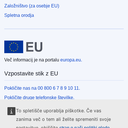
Založništvo (za osebje EU)
Spletna orodja
Evropska unija
Več informacij je na portalu
europa.eu.
Vzpostavite stik z EU
Pokličite nas na 00 800 6 7 8 9 10 11.
Pokličite druge telefonske številke.
Pišite nam s kontaktnim obrazcem.
To spletišče uporablja piškotke. Če vas
Obiščite nas v enem od centrov EU.
zanima več o tem ali želite spremeniti svoje
nastavitve, obiščite
stran o naši politiki glede