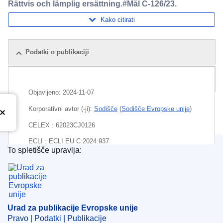
Rättvis och lämplig ersättning.#Mål C-126/23.
Kako citirati
Podatki o publikaciji
Pošiljka
Objavljeno:
2024-11-07
Korporativni avtor (-ji):
Sodišče
(
Sodišče Evropske unije
)
CELEX : 62023CJ0126
ECLI : ECLI:EU:C:2024:937
To spletišče upravlja:
Urad za publikacije Evropske unije
Urad za publikacije Evropske unije
Pravo | Podatki | Publikacije