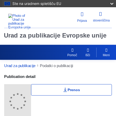
Ste na uradnem spletišču EU
slovenščina
Prijava
Urad za publikacije Evropske unije
Pomoč
Išči
Meni
Urad za publikacije
Podatki o publikaciji
Publication Detail Actions Portlet
Publication detail
Prenos