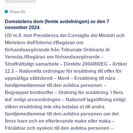
Pravo EU
Domstolens dom (femte avdelningen) av den 7
november 2024.
UD m.fl. mot Presidenza del Consiglio dei Ministri och
Ministero dell'Interno.#Begäran om
förhandsavgörande från Tribunale Ordinario di
Venezia.#Begäran om förhandsavgörande –
Straffrättsligt samarbete – Direktiv 2004/80/EG – Artikel
12.2 – Nationella ordningar för ersättning till offer för
uppsåtliga våldsbrott – Mord – Ersättning till nära
familjemedlemmar till den avlidna personen –
Begreppet brottsoffer – Ordning för ersättning ’i flera
led’ enligt arvsordningen – Nationell lagstiftning enligt
vilken ersättning inte ska betalas ut till andra
familjemedlemmar till den avlidna personen om det
finns barn och en efterlevande make eller maka –
Föräldrar och syskon till den avlidna personen –