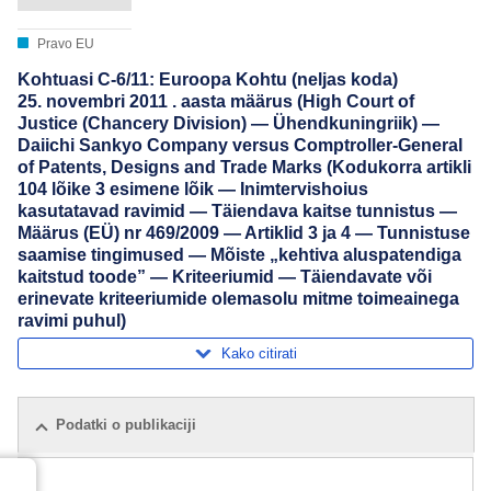
Pravo EU
Kohtuasi C-6/11: Euroopa Kohtu (neljas koda)
25. novembri 2011 . aasta määrus (High Court of
Justice (Chancery Division) — Ühendkuningriik) —
Daiichi Sankyo Company versus Comptroller-General
of Patents, Designs and Trade Marks (Kodukorra artikli
104 lõike 3 esimene lõik — Inimtervishoius
kasutatavad ravimid — Täiendava kaitse tunnistus —
Määrus (EÜ) nr 469/2009 — Artiklid 3 ja 4 — Tunnistuse
saamise tingimused — Mõiste „kehtiva aluspatendiga
kaitstud toode” — Kriteeriumid — Täiendavate või
erinevate kriteeriumide olemasolu mitme toimeainega
ravimi puhul)
Kako citirati
Podatki o publikaciji