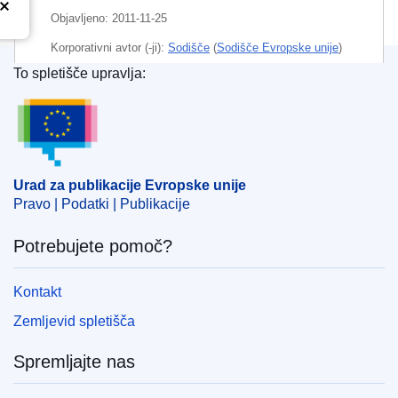
Objavljeno:
2011-11-25
Korporativni avtor (-ji):
Sodišče
(
Sodišče Evropske unije
)
To spletišče upravlja:
Področje
dovoljenje za prodajo
,
patentno pravo
,
zdravilo
Urad za publikacije Evropske unije
,
Združeno kraljestvo
CELEX : 62011CB0006
OJ : JOC_2012_073_R_0010_02
Urad za publikacije Evropske unije
Pravo | Podatki | Publikacije
Potrebujete pomoč?
Kontakt
Zemljevid spletišča
Spremljajte nas