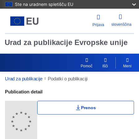
Ste na uradnem spletišču EU
slovenščina
Prijava
Urad za publikacije Evropske unije
Pomoč
Išči
Meni
Urad za publikacije
Podatki o publikaciji
Publication Detail Actions Portlet
Publication detail
Prenos