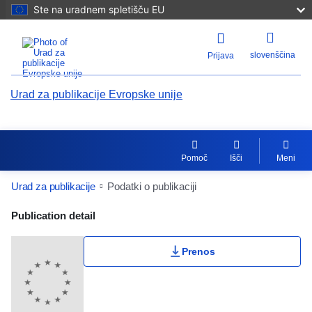
Ste na uradnem spletišču EU
slovenščina
Prijava
Urad za publikacije Evropske unije
Pomoč
Išči
Meni
Urad za publikacije
Podatki o publikaciji
Publication Detail Actions Portlet
Publication detail
Prenos