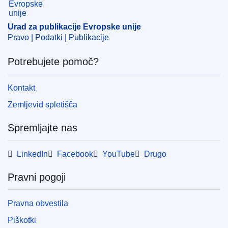
CELEX : 22024X02920
ELI :
notice/2024/2920/oj
Urad za publikacije Evropske unije
Pravo | Podatki | Publikacije
OJ : L_202402920
IMMC : ST 15223 2024 INIT
Potrebujete pomoč?
pdfa2a
Kontakt
Prikaži vse številke te serije
Zemljevid spletišča
Spremljajte nas
LinkedIn
Facebook
YouTube
Drugo
Pravni pogoji
Pravna obvestila
Piškotki