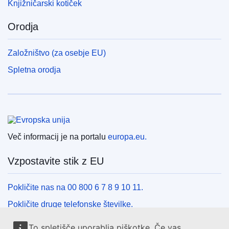
Knjižničarski kotiček
Orodja
Založništvo (za osebje EU)
Spletna orodja
Evropska unija
Več informacij je na portalu
europa.eu.
Vzpostavite stik z EU
Pokličite nas na 00 800 6 7 8 9 10 11.
Pokličite druge telefonske številke.
Pišite nam s kontaktnim obrazcem.
To spletišče uporablja piškotke. Če vas