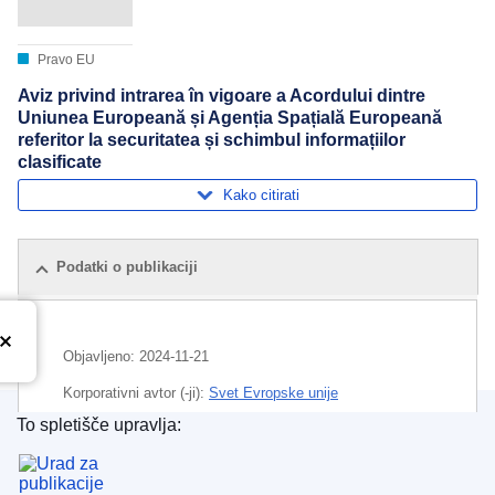
Pravo EU
Aviz privind intrarea în vigoare a Acordului dintre
Uniunea Europeană și Agenția Spațială Europeană
referitor la securitatea și schimbul informațiilor
clasificate
Kako citirati
Podatki o publikaciji
Objavljeno:
2024-11-21
Korporativni avtor (-ji):
Svet Evropske unije
To spletišče upravlja:
Področje
Evropska vesoljska agencija
,
izmenjava
Urad za publikacije Evropske unije
informacij
,
sporazum (EU)
,
varstvo podatkov
,
zaupnost