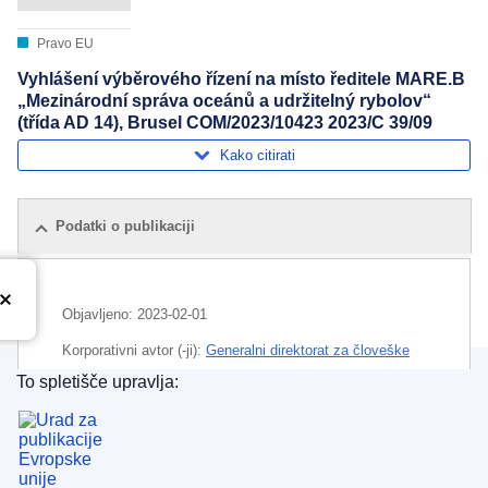
Pravo EU
Vyhlášení výběrového řízení na místo ředitele MARE.B
„Mezinárodní správa oceánů a udržitelný rybolov“
(třída AD 14), Brusel COM/2023/10423 2023/C 39/09
Kako citirati
Podatki o publikaciji
Objavljeno:
2023-02-01
Korporativni avtor (-ji):
Generalni direktorat za človeške
vire in varnost
(
Evropska komisija
)
,
Evropska komisija
To spletišče upravlja:
Urad za publikacije Evropske unije
Področje
administrator
,
direktor družbe
,
mednarodno
pomorsko pravo
,
natečaj (EU)
,
ocean
,
pridobivanje
novih delavcev
,
prosto delovno mesto
,
trajnostno