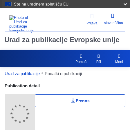
Ste na uradnem spletišču EU
slovenščina
Prijava
Urad za publikacije Evropske unije
Pomoč
Išči
Meni
Urad za publikacije
Podatki o publikaciji
Publication Detail Actions Portlet
Publication detail
Prenos