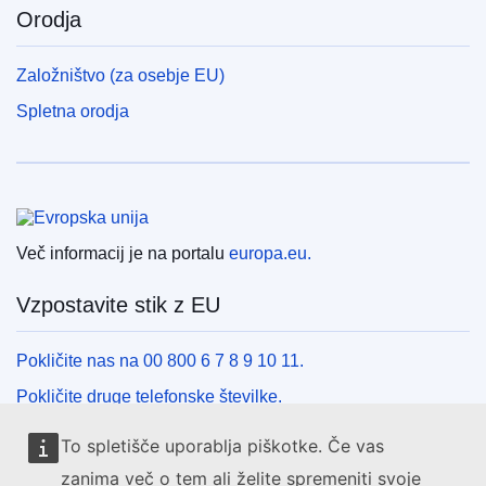
Orodja
Založništvo (za osebje EU)
Spletna orodja
Evropska unija
Več informacij je na portalu
europa.eu.
Vzpostavite stik z EU
Pokličite nas na 00 800 6 7 8 9 10 11.
Pokličite druge telefonske številke.
Pišite nam s kontaktnim obrazcem.
To spletišče uporablja piškotke. Če vas
Obiščite nas v enem od centrov EU.
zanima več o tem ali želite spremeniti svoje