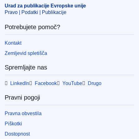
ribištvo
Urad za publikacije Evropske unije
Pravo | Podatki | Publikacije
CELEX : C2023/039/09
OJ : JOC_2023_039_R_0009
Potrebujete pomoč?
IMMC : PUB(2023)102/2503729
Kontakt
Zemljevid spletišča
Spremljajte nas
LinkedIn
Facebook
YouTube
Drugo
Pravni pogoji
Pravna obvestila
Piškotki
Dostopnost