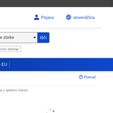
Prijava
slovenščina
Išči
evno iskanje
e EU
Pomoč
aj v spletno mesto