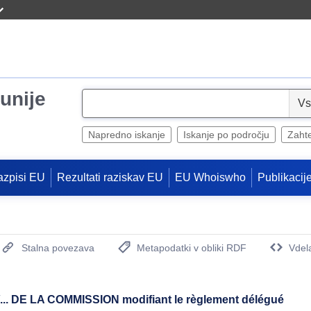
unije
S
e
l
Napredno iskanje
Iskanje po področju
Zaht
e
c
azpisi EU
Rezultati raziskav EU
EU Whoiswho
Publikacij
t
Stalna povezava
Metapodatki v obliki RDF
Vdel
(Odpre se novo okno)
 DE LA COMMISSION modifiant le règlement délégué