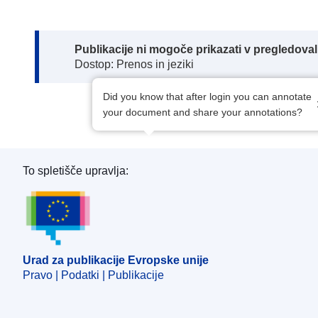
Note:
Publikacije ni mogoče prikazati v pregledov
Dostop: Prenos in jeziki
Did you know that after login you can annotate
your document and share your annotations?
To spletišče upravlja:
Urad za publikacije Evropske unije
Urad za publikacije Evropske unije
Pravo | Podatki | Publikacije