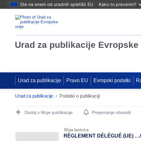
Ste na enem od uradnih spletišč EU
Kako to preverim?
Urad za publikacije Evropske 
Urad za publikacije
Pravo EU
Evropski podatki
R
Urad za publikacije
Podatki o publikaciji
Publication Detail Actions Portlet
Dodaj v Moje publikacije
Prejemanje obvestil
Moja lestvica
RÈGLEMENT DÉLÉGUÉ (UE) …/...