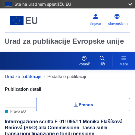
Ste na uradnem spletišču EU
slovenščina
Prijava
Urad za publikacije Evropske unije
Pomoč
Išči
Meni
Urad za publikacije
Podatki o publikaciji
Publication Detail Actions Portlet
Publication detail
Prenos
Pravo EU
Interrogazione scritta E-011095/11 Monika Flašíková
Beňová (S&D) alla Commissione. Tassa sulle
transazioni finanziarie e fondi pensione