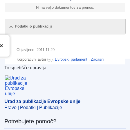
Ni na voljo dokumentov za prenos.
Podatki o publikaciji
Objavljeno:
2011-11-29
Korporativni avtor (-ji):
Evropski parlament
,
Začasni
podatki
To spletišče upravlja:
Urad za publikacije Evropske unije
Področje
dodatna pokojnina
,
financiranje proračuna EU
,
finančna institucija
,
finančni instrument
,
finančni posel
,
trošarina
Urad za publikacije Evropske unije
CELEX : 92011E011095
Pravo | Podatki | Publikacije
Potrebujete pomoč?