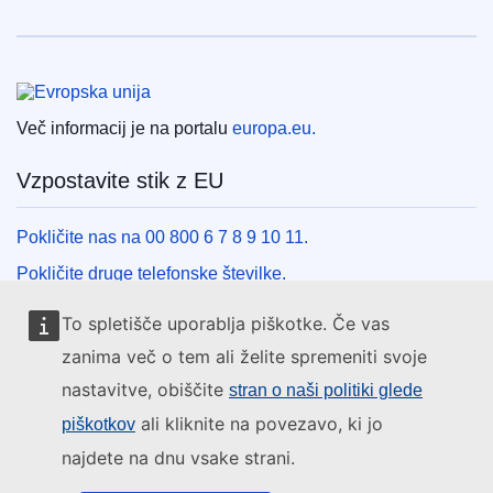
Evropska unija
Več informacij je na portalu
europa.eu.
Vzpostavite stik z EU
Pokličite nas na 00 800 6 7 8 9 10 11.
Pokličite druge telefonske številke.
Pišite nam s kontaktnim obrazcem.
To spletišče uporablja piškotke. Če vas
Obiščite nas v enem od centrov EU.
zanima več o tem ali želite spremeniti svoje
nastavitve, obiščite
stran o naši politiki glede
Družbeni mediji
ali kliknite na povezavo, ki jo
piškotkov
najdete na dnu vsake strani.
Iskanje po družbenih medijih EU