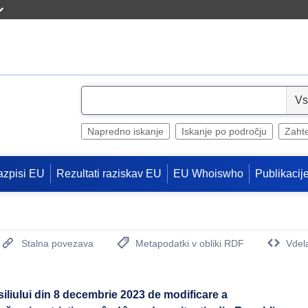
S
e
l
Napredno iskanje
Iskanje po področju
Zaht
e
c
azpisi EU
Rezultati raziskav EU
EU Whoiswho
Publikacij
t
Stalna povezava
Metapodatki v obliki RDF
Vdel
(Odpre se novo okno)
iliului din 8 decembrie 2023 de modificare a