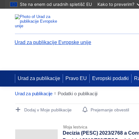
Ste na enem od uradnih spletišč EU
Kako to preverim?
Urad za publikacije Evropske unije
Urad za publikacije
Pravo EU
Evropski podatki
R
Urad za publikacije
Podatki o publikaciji
Publication Detail Actions Portlet
Dodaj v Moje publikacije
Prejemanje obvestil
Moja lestvica
Decizia (PESC) 2023/2768 a Cons