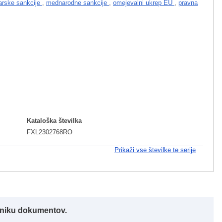
arske sankcije
,
mednarodne sankcije
,
omejevalni ukrep EU
,
pravna
Kataloška številka
FXL2302768RO
Prikaži vse številke te serije
alniku dokumentov.