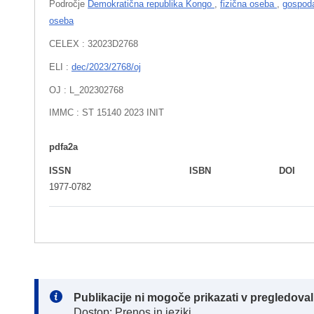
Področje
Demokratična republika Kongo
,
fizična oseba
,
gospod
oseba
CELEX : 32023D2768
ELI :
dec/2023/2768/oj
OJ : L_202302768
IMMC : ST 15140 2023 INIT
pdfa2a
ISSN
ISBN
DOI
1977-0782
Note:
Publikacije ni mogoče prikazati v pregledov
Dostop: Prenos in jeziki