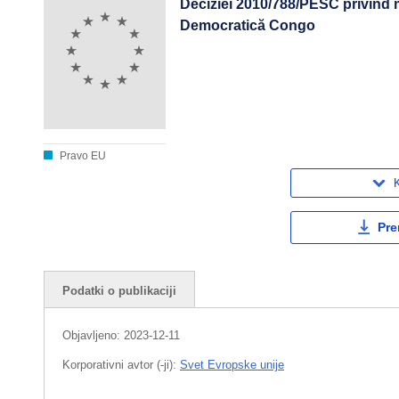
Deciziei 2010/788/PESC privind m
Democratică Congo
Pravo EU
K
Pre
Podatki o publikaciji
Objavljeno:
2023-12-11
Korporativni avtor (-ji):
Svet Evropske unije