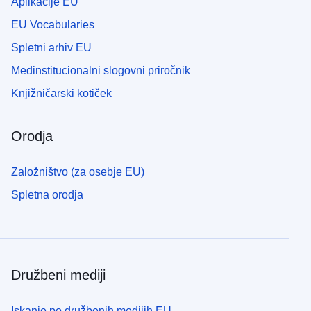
Aplikacije EU
EU Vocabularies
Spletni arhiv EU
Medinstitucionalni slogovni priročnik
Knjižničarski kotiček
Orodja
Založništvo (za osebje EU)
Spletna orodja
Družbeni mediji
Iskanje po družbenih medijih EU