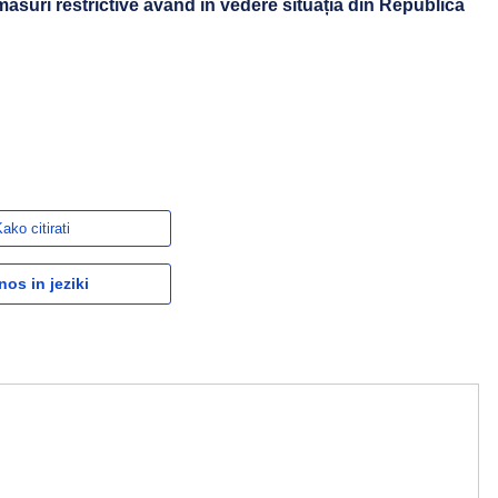
ăsuri restrictive având în vedere situația din Republica
ako citirati
nos in jeziki