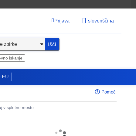
Prijava
slovenščina
Išči
evno iskanje
e EU
Pomoč
aj v spletno mesto