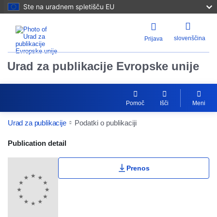
Ste na uradnem spletišču EU
slovenščina
Prijava
Urad za publikacije Evropske unije
Pomoč
Išči
Meni
Urad za publikacije
Podatki o publikaciji
Publication Detail Actions Portlet
Publication detail
Prenos