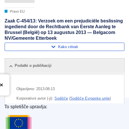
Pravo EU
Zaak C-454/13: Verzoek om een prejudiciële beslissing
ingediend door de Rechtbank van Eerste Aanleg te
Brussel (België) op 13 augustus 2013 — Belgacom
NV/Gemeente Etterbeek
Kako citirati
Podatki o publikaciji
Objavljeno:
2013-08-13
Korporativni avtor (-ji):
Sodišče
(
Sodišče Evropske unije
)
To spletišče upravlja:
Področje
Belgija
,
lokalni davek
,
pravo EU – nacionalno
Urad za publikacije Evropske unije
pravo
,
prenosno omrežje
,
razlaga prava
CELEX : 62013CN0454