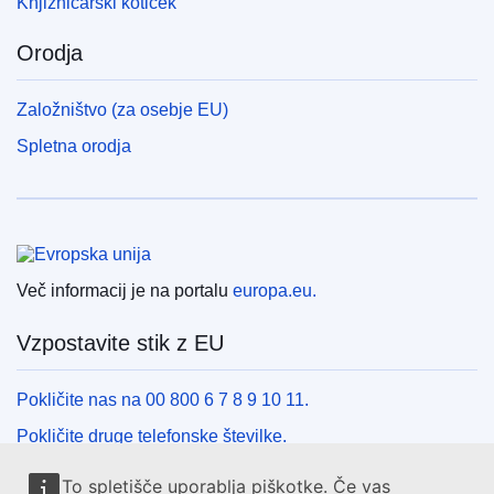
Knjižničarski kotiček
Orodja
Založništvo (za osebje EU)
Spletna orodja
Evropska unija
Več informacij je na portalu
europa.eu.
Vzpostavite stik z EU
Pokličite nas na 00 800 6 7 8 9 10 11.
Pokličite druge telefonske številke.
Pišite nam s kontaktnim obrazcem.
To spletišče uporablja piškotke. Če vas