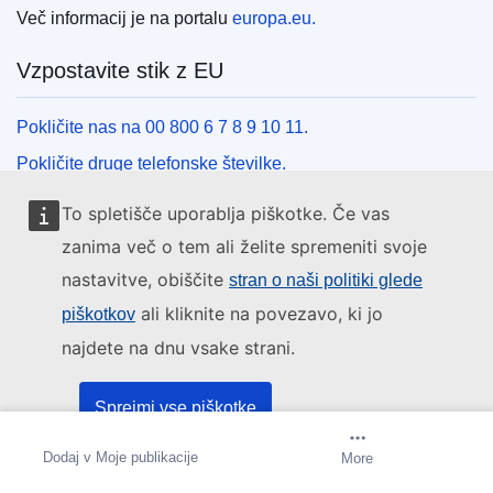
Več informacij je na portalu
europa.eu.
Vzpostavite stik z EU
Pokličite nas na 00 800 6 7 8 9 10 11.
Pokličite druge telefonske številke.
Pišite nam s kontaktnim obrazcem.
To spletišče uporablja piškotke. Če vas
Obiščite nas v enem od centrov EU.
zanima več o tem ali želite spremeniti svoje
nastavitve, obiščite
stran o naši politiki glede
Družbeni mediji
ali kliknite na povezavo, ki jo
piškotkov
najdete na dnu vsake strani.
Iskanje po družbenih medijih EU
Institucije in organi EU
Sprejmi vse piškotke
Dodaj v Moje publikacije
Prejemanje obvestil
More
Sprejmi samo nujne piškotke
Iskanje po institucijah in organih EU