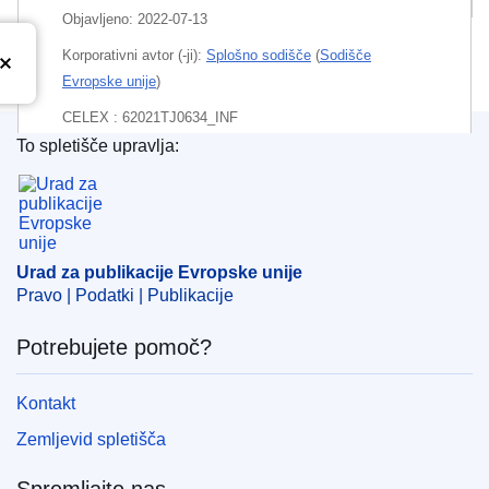
Objavljeno:
2022-07-13
Korporativni avtor (-ji):
Splošno sodišče
(
Sodišče
Evropske unije
)
CELEX : 62021TJ0634_INF
To spletišče upravlja:
ECLI : ECLI:EU:T:2022:459
Urad za publikacije Evropske unije
Urad za publikacije Evropske unije
Pravo | Podatki | Publikacije
Potrebujete pomoč?
Kontakt
Zemljevid spletišča
Spremljajte nas