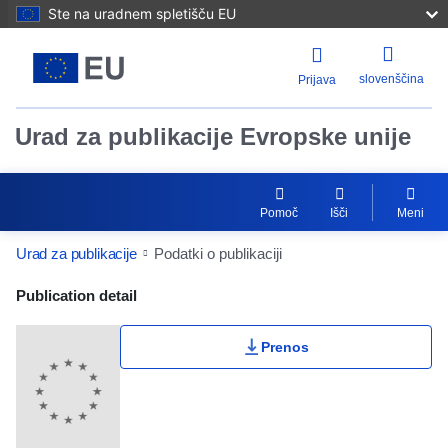
Ste na uradnem spletišču EU
slovenščina
Prijava
Urad za publikacije Evropske unije
Pomoč
Išči
Meni
Urad za publikacije
Podatki o publikaciji
Publication Detail Actions Portlet
Publication detail
Prenos