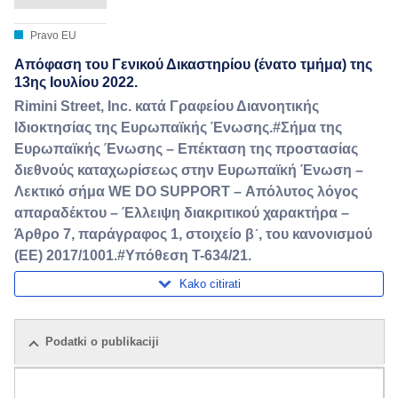
Pravo EU
Απόφαση του Γενικού Δικαστηρίου (ένατο τμήμα) της
13ης Ιουλίου 2022.
Rimini Street, Inc. κατά Γραφείου Διανοητικής
Ιδιοκτησίας της Ευρωπαϊκής Ένωσης.#Σήμα της
Ευρωπαϊκής Ένωσης – Επέκταση της προστασίας
διεθνούς καταχωρίσεως στην Ευρωπαϊκή Ένωση –
Λεκτικό σήμα WE DO SUPPORT – Απόλυτος λόγος
απαραδέκτου – Έλλειψη διακριτικού χαρακτήρα –
Άρθρο 7, παράγραφος 1, στοιχείο βʹ, του κανονισμού
(ΕΕ) 2017/1001.#Υπόθεση T-634/21.
Kako citirati
Podatki o publikaciji
Pošiljka