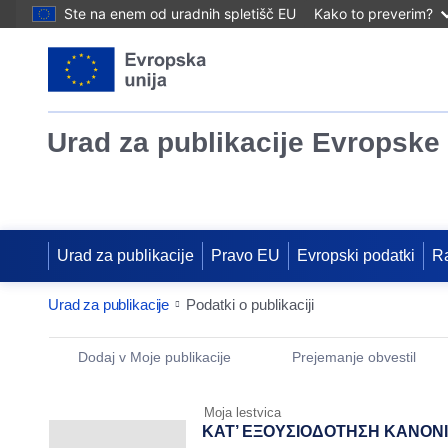
Ste na enem od uradnih spletišč EU
Kako to preverim?
Urad za publikacije Evropske 
Urad za publikacije
Pravo EU
Evropski podatki
R
Urad za publikacije
Podatki o publikaciji
Publication Detail Actions Portlet
Dodaj v Moje publikacije
Prejemanje obvestil
Moja lestvica
ΚΑΤ’ ΕΞΟΥΣΙΟΔΟΤΗΣΗ ΚΑΝΟΝΙΣΜ