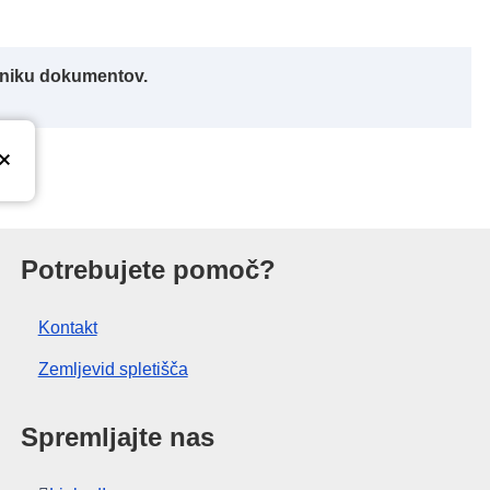
alniku dokumentov.
nije
Potrebujete pomoč?
Kontakt
Zemljevid spletišča
Spremljajte nas