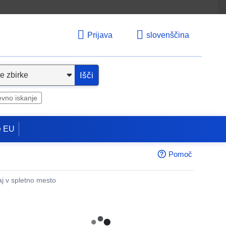
Prijava
slovenščina
Išči
evno iskanje
e EU
Pomoč
aj v spletno mesto