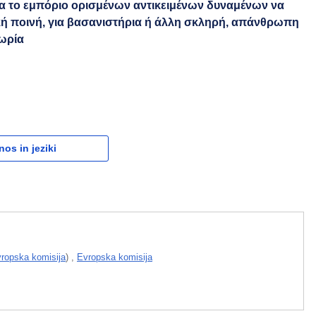
για το εμπόριο ορισμένων αντικειμένων δυναμένων να
κή ποινή, για βασανιστήρια ή άλλη σκληρή, απάνθρωπη
μωρία
nos in jeziki
ropska komisija
)
,
Evropska komisija