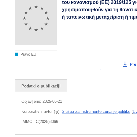
του κανονισμού (ΕΕ) 2019/125 
χρησιμοποιηθούν για τη θανατι
ή ταπεινωτική μεταχείριση ή τι
Pravo EU
Pre
Podatki o publikaciji
Objavljeno:
2025-05-21
Korporativni avtor (-ji):
Služba za instrumente zunanje politike
(
Ev
IMMC : C(2025)3066