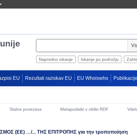
unije
S
e
l
Napredno iskanje
Iskanje po področju
Zaht
e
c
azpisi EU
Rezultati raziskav EU
EU Whoiswho
Publikacij
t
Stalna povezava
Metapodatki v obliki RDF
Vdel
(Odpre se novo okno)
ΟΣ (ΕΕ) …/... ΤΗΣ ΕΠΙΤΡΟΠΗΣ για την τροποποίηση