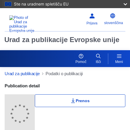
Ste na uradnem spletišču EU
slovenščina
Prijava
Urad za publikacije Evropske unije
Pomoč
Išči
Meni
Urad za publikacije
Podatki o publikaciji
Publication Detail Actions Portlet
Publication detail
Prenos