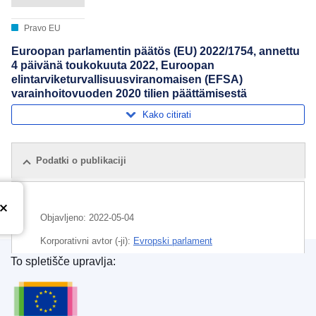
Pravo EU
Euroopan parlamentin päätös (EU) 2022/1754, annettu
4 päivänä toukokuuta 2022, Euroopan
elintarviketurvallisuusviranomaisen (EFSA)
varainhoitovuoden 2020 tilien päättämisestä
Kako citirati
Podatki o publikaciji
Objavljeno:
2022-05-04
Korporativni avtor (-ji):
Evropski parlament
To spletišče upravlja:
Področje
Evropska agencija za varnost hrane
,
Urad za publikacije Evropske unije
proračunsko leto
,
splošni proračun (EU)
,
zaključni račun
CELEX : 32022B1754