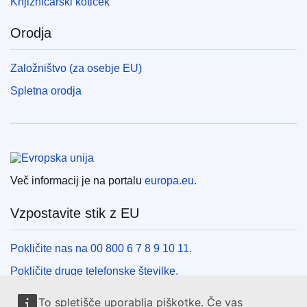
Knjižničarski kotiček
Orodja
Založništvo (za osebje EU)
Spletna orodja
Evropska unija
Več informacij je na portalu
europa.eu.
Vzpostavite stik z EU
Pokličite nas na 00 800 6 7 8 9 10 11.
Pokličite druge telefonske številke.
Pišite nam s kontaktnim obrazcem.
To spletišče uporablja piškotke. Če vas