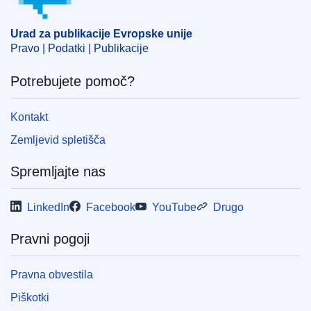
ELI :
dec/2022/1754/oj
Urad za publikacije Evropske unije
OJ : JOL_2022_258_R_0069
Pravo | Podatki | Publikacije
Potrebujete pomoč?
Kontakt
Zemljevid spletišča
Spremljajte nas
LinkedIn
Facebook
YouTube
Drugo
Pravni pogoji
Pravna obvestila
Piškotki