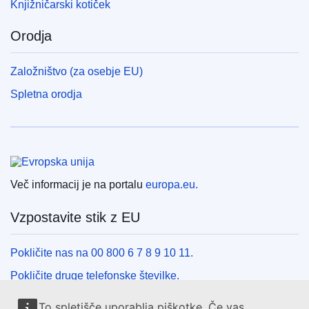
Knjižničarski kotiček
Orodja
Založništvo (za osebje EU)
Spletna orodja
Evropska unija
Več informacij je na portalu
europa.eu.
Vzpostavite stik z EU
Pokličite nas na 00 800 6 7 8 9 10 11.
Pokličite druge telefonske številke.
Pišite nam s kontaktnim obrazcem.
To spletišče uporablja piškotke. Če vas