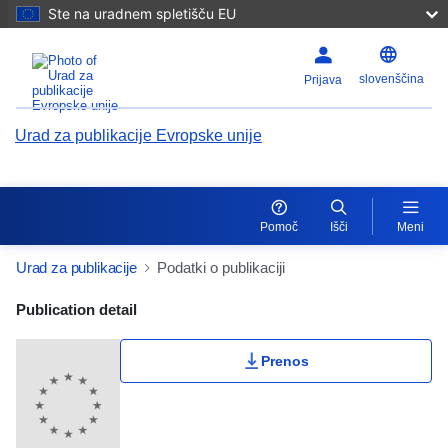
Ste na uradnem spletišču EU
slovenščina
Prijava
Urad za publikacije Evropske unije
Pomoč
Išči
Meni
Urad za publikacije
Podatki o publikaciji
Publication Detail Actions Portlet
Publication detail
Moja lestvica
Prenos