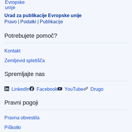
delovnim časom
,
začasno delo
Urad za publikacije Evropske unije
CELEX : 62024CN0268
Pravo | Podatki | Publikacije
ELI :
C/2024/4311/oj
Potrebujete pomoč?
OJ : C_202404311
IMMC : DDP-C-0268-2024
Kontakt
Zemljevid spletišča
pdfa2a
Prikaži vse številke te serije
Spremljajte nas
LinkedIn
Facebook
YouTube
Drugo
Pravni pogoji
Pravna obvestila
Piškotki