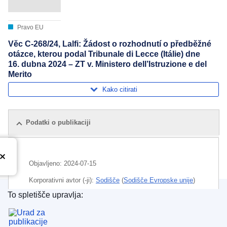
Pravo EU
Věc C-268/24, Lalfi: Žádost o rozhodnutí o předběžné
otázce, kterou podal Tribunale di Lecce (Itálie) dne
16. dubna 2024 – ZT v. Ministero dell’Istruzione e del
Merito
Kako citirati
Podatki o publikaciji
Objavljeno:
2024-07-15
Korporativni avtor (-ji):
Sodišče
(
Sodišče Evropske unije
)
To spletišče upravlja:
Področje
delovni pogoji
,
delovno pravo
,
enako
Urad za publikacije Evropske unije
obravnavanje
,
okvirni sporazum
,
pogodba o delu
,
pomanjkanje delovne sile
,
učitelj
,
zaposlitev s polnim