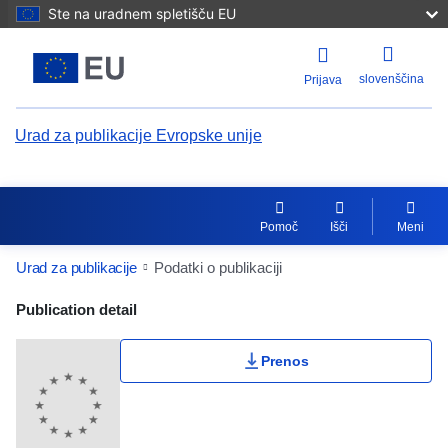
Ste na uradnem spletišču EU
slovenščina
Prijava
Urad za publikacije Evropske unije
Pomoč
Išči
Meni
Urad za publikacije
Podatki o publikaciji
Publication Detail Actions Portlet
Publication detail
Prenos