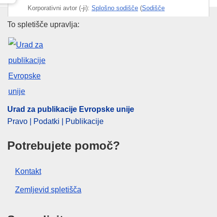
Korporativni avtor (-ji):
Splošno sodišče
(
Sodišče
Evropske unije
)
Urad za publikacije Evropske un
To spletišče upravlja:
CELEX : 62003TO0100
ECLI : ECLI:EU:T:2008:85
Urad za publikacije Evropske unije
Pravo | Podatki | Publikacije
Potrebujete pomoč?
Kontakt
Zemljevid spletišča