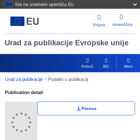
Ste na uradnem spletišču EU
slovenščina
Prijava
Urad za publikacije Evropske unije
Pomoč
Išči
Meni
Urad za publikacije
Podatki o publikaciji
Publication Detail Actions Portlet
Publication detail
Prenos