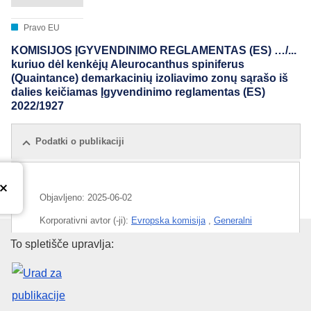
Pravo EU
KOMISIJOS ĮGYVENDINIMO REGLAMENTAS (ES) …/...
kuriuo dėl kenkėjų Aleurocanthus spiniferus
(Quaintance) demarkacinių izoliavimo zonų sąrašo iš
dalies keičiamas Įgyvendinimo reglamentas (ES)
2022/1927
Podatki o publikaciji
Objavljeno:
2025-06-02
Korporativni avtor (-ji):
Evropska komisija
,
Generalni
direktorat za zdravje in varnost hrane
(
Evropska komisija
)
Urad za publikacije Evropske un
To spletišče upravlja:
IMMC : C(2025)3313