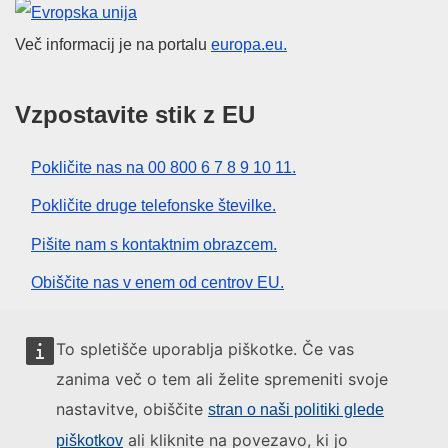
Evropska unija
Več informacij je na portalu
europa.eu.
Vzpostavite stik z EU
Pokličite nas na 00 800 6 7 8 9 10 11.
Pokličite druge telefonske številke.
Pišite nam s kontaktnim obrazcem.
Obiščite nas v enem od centrov EU.
Družbeni mediji
To spletišče uporablja piškotke. Če vas
zanima več o tem ali želite spremeniti svoje
Iskanje po družbenih medijih EU
nastavitve, obiščite
stran o naši politiki glede
ali kliknite na povezavo, ki jo
piškotkov