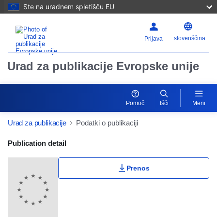
Ste na uradnem spletišču EU
slovenščina
Prijava
Urad za publikacije Evropske unije
Pomoč
Išči
Meni
Urad za publikacije
Podatki o publikaciji
Publication Detail Actions Portlet
Publication detail
Prenos