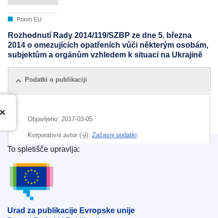
Pravo EU
Rozhodnutí Rady 2014/119/SZBP ze dne 5. března
2014 o omezujících opatřeních vůči některým osobám,
subjektům a orgánům vzhledem k situaci na Ukrajině
Podatki o publikaciji
Objavljeno:
2017-03-05
Korporativni avtor (-ji):
Začasni podatki
To spletišče upravlja:
Urad za publikacije Evropske unije
Urad za publikacije Evropske unije