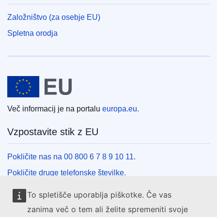
Založništvo (za osebje EU)
Spletna orodja
Evropska unija
Več informacij je na portalu
europa.eu.
Vzpostavite stik z EU
Pokličite nas na 00 800 6 7 8 9 10 11.
Pokličite druge telefonske številke.
Pišite nam s kontaktnim obrazcem.
To spletišče uporablja piškotke. Če vas
Obiščite nas v enem od centrov EU.
zanima več o tem ali želite spremeniti svoje