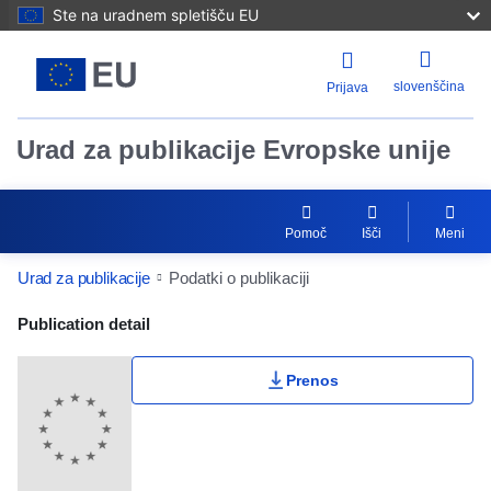
Ste na uradnem spletišču EU
slovenščina
Prijava
Urad za publikacije Evropske unije
Pomoč
Išči
Meni
Urad za publikacije
Podatki o publikaciji
Publication Detail Actions Portlet
Publication detail
Prenos