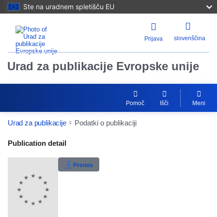
Ste na uradnem spletišču EU
slovenščina
Prijava
Urad za publikacije Evropske unije
Pomoč
Išči
Meni
Urad za publikacije
Podatki o publikaciji
Publication Detail Actions Portlet
Publication detail
Moja lestvica
Prenos