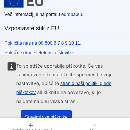
Več informacij je na portalu
europa.eu.
Vzpostavite stik z EU
Pokličite nas na 00 800 6 7 8 9 10 11.
Pokličite druge telefonske številke.
Pišite nam s kontaktnim obrazcem.
To spletišče uporablja piškotke. Če vas
Obiščite nas v enem od centrov EU.
zanima več o tem ali želite spremeniti svoje
nastavitve, obiščite
stran o naši politiki glede
Družbeni mediji
ali kliknite na povezavo, ki jo
piškotkov
najdete na dnu vsake strani.
Iskanje po družbenih medijih EU
Institucije in organi EU
Sprejmi vse piškotke