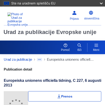
Ste na uradnem spletišču EU
slovenščina
Prijava
Urad za publikacije Evropske unije
Pomoč
Išči
Meni
Urad za publikacije
Europeiska unionens officiella tidning, C 227, 6 augusti 2013
Publication Detail Actions Portlet
Publication detail
Europeiska unionens officiella tidning, C 227, 6 augusti
2013
Prenos