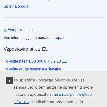
Spletna orodja
Evropska unija
Več informacij je na portalu
europa.eu.
Vzpostavite stik z EU
Pokličite nas na 00 800 6 7 8 9 10 11.
Pokličite druge telefonske številke.
Pišite nam s kontaktnim obrazcem.
To spletišče uporablja piškotke. Če vas
Obiščite nas v enem od centrov EU.
zanima več o tem ali želite spremeniti svoje
nastavitve, obiščite
stran o naši politiki glede
Družbeni mediji
ali kliknite na povezavo, ki jo
piškotkov