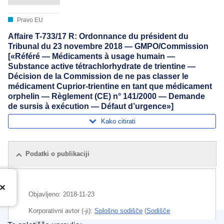
Pravo EU
Affaire T-733/17 R: Ordonnance du président du
Tribunal du 23 novembre 2018 — GMPO/Commission
[«Référé — Médicaments à usage humain —
Substance active tétrachlorhydrate de trientine —
Décision de la Commission de ne pas classer le
médicament Cuprior-trientine en tant que médicament
orphelin — Règlement (CE) n° 141/2000 — Demande
de sursis à exécution — Défaut d’urgence»]
Kako citirati
Podatki o publikaciji
Objavljeno:
2018-11-23
Korporativni avtor (-ji):
Splošno sodišče
(
Sodišče
Evropske unije
)