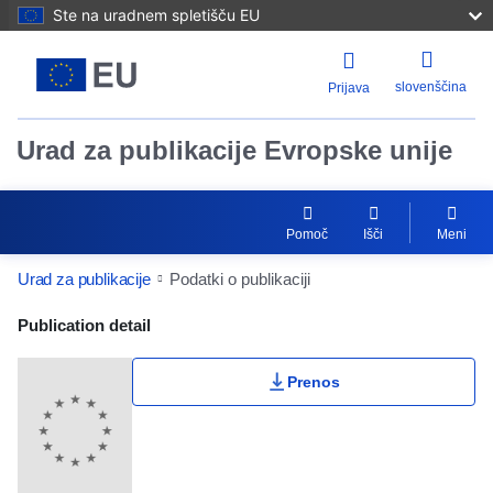
Ste na uradnem spletišču EU
slovenščina
Prijava
Urad za publikacije Evropske unije
Pomoč
Išči
Meni
Urad za publikacije
Podatki o publikaciji
Publication Detail Actions Portlet
Publication detail
Prenos