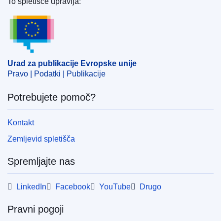
To spletišče upravlja:
Urad za publikacije Evropske unije
Področje
dovoljenje za prodajo
,
nadzor zdravil
,
redka
bolezen
,
zdravilo sirota
CELEX : 62017TB0733
Urad za publikacije Evropske unije
OJ : JOC_2019_044_R_0085
Pravo | Podatki | Publikacije
IMMC : ORD-T-0733-2017
Potrebujete pomoč?
Kontakt
Zemljevid spletišča
Spremljajte nas
LinkedIn
Facebook
YouTube
Drugo
Pravni pogoji