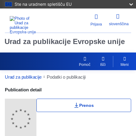
Ste na uradnem spletišču EU
slovenščina
Prijava
Urad za publikacije Evropske unije
Pomoč
Išči
Meni
Urad za publikacije
Podatki o publikaciji
Publication Detail Actions Portlet
Publication detail
Prenos