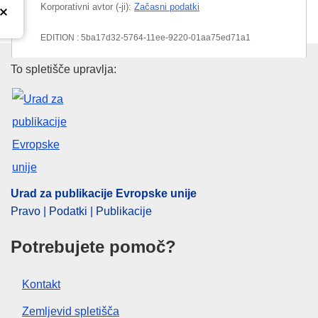
Korporativni avtor (-ji):
Začasni podatki
EDITION : 5ba17d32-5764-11ee-9220-01aa75ed71a1
Urad za publikacije Evropske un
EDITION : b4765c8b-36ed-11f0-8a44-01aa75ed71a1
To spletišče upravlja:
EDITION : c25bade7-e5d8-11f0-8d3c-01aa75ed71a1
Urad za publikacije Evropske unije
Pravo | Podatki | Publikacije
Potrebujete pomoč?
Kontakt
Zemljevid spletišča