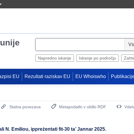
unije
S
e
l
Napredno iskanje
Iskanje po področju
Zaht
e
c
azpisi EU
Rezultati raziskav EU
EU Whoiswho
Publikacij
t
Stalna povezava
Metapodatki v obliki RDF
Vdel
(Odpre se novo okno)
i N. Emiliou, ippreżentati fit-30 ta’ Jannar 2025.