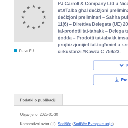
PJ Carroll & Company Ltd u Nico
et.#Talba għal deċiżjoni prelimin
deċiżjoni preliminari – Saħħa pub
11(6) – Direttiva Delegata (UE) 2
tal-prodotti tat-tabakk – Delega 
ġodda – Prodotti tat-tabakk imsaħħ
projbizzjonijiet tat-togħmiet u r-re
Pravo EU
ċirkustanzi.#Kawża C-759/23.
K
Pre
Podatki o publikaciji
Objavljeno:
2025-01-30
Korporativni avtor (-ji):
Sodišče
(
Sodišče Evropske unije
)