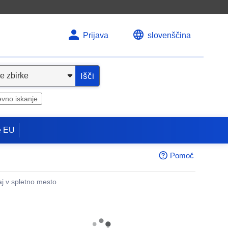
Prijava
slovenščina
Išči
evno iskanje
e EU
Pomoč
aj v spletno mesto