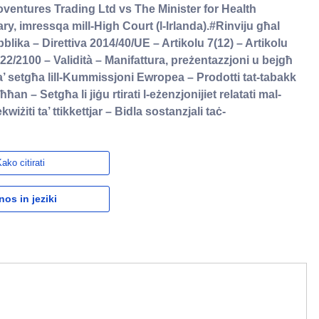
ventures Trading Ltd vs The Minister for Health
ary, imressqa mill-High Court (l-Irlanda).#Rinviju għal
blika – Direttiva 2014/40/UE – Artikolu 7(12) – Artikolu
022/2100 – Validità – Manifattura, preżentazzjoni u bejgħ
ta’ setgħa lill-Kummissjoni Ewropea – Prodotti tat-tabakk
an – Setgħa li jiġu rtirati l-eżenzjonijiet relatati mal-
kwiżiti ta’ ttikkettjar – Bidla sostanzjali taċ-
ako citirati
nos in jeziki