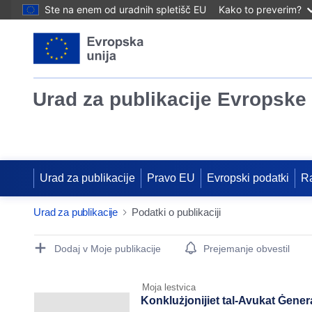
Ste na enem od uradnih spletišč EU
Kako to preverim?
Urad za publikacije Evropske 
Urad za publikacije
Pravo EU
Evropski podatki
R
Urad za publikacije
Podatki o publikaciji
Publication Detail Actions Portlet
Dodaj v Moje publikacije
Prejemanje obvestil
Moja lestvica
Konklużjonijiet tal-Avukat Ġeneral