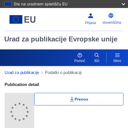
Ste na uradnem spletišču EU
slovenščina
Prijava
Urad za publikacije Evropske unije
Pomoč
Išči
Meni
Urad za publikacije
Podatki o publikaciji
Publication Detail Actions Portlet
Publication detail
Prenos