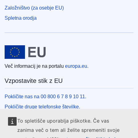
Založništvo (za osebje EU)
Spletna orodja
Evropska unija
Več informacij je na portalu
europa.eu.
Vzpostavite stik z EU
Pokličite nas na 00 800 6 7 8 9 10 11.
Pokličite druge telefonske številke.
Pišite nam s kontaktnim obrazcem.
To spletišče uporablja piškotke. Če vas
Obiščite nas v enem od centrov EU.
zanima več o tem ali želite spremeniti svoje