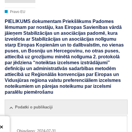
Pravo EU
PIELIKUMS dokumentam Priekšlikums Padomes
lēmumam par nostāju, kas Eiropas Savienības vārdā
jāieņem Stabilizācijas un asociācijas padomē, kura
izveidota ar Stabilizācijas un asociācijas nolīgumu
starp Eiropas Kopienām un to dalībvalstīm, no vienas
puses, un Bosniju un Hercegovinu, no otras puses,
attiecībā uz grozījumu minētā nolīguma 2. protokolā
par jēdziena “noteiktas izcelsmes izstrādājumi”
definīciju un administratīvās sadarbības metodēm
attiecībā uz Reģionālās konvencijas par Eiropas un
Vidusjūras reģiona valstu preferenciāliem izcelsmes
noteikumiem un pārejas noteikumu par izcelsmi
paralēlu piemērošanu
Podatki o publikaciji
Objavljeno:
2024-07-31