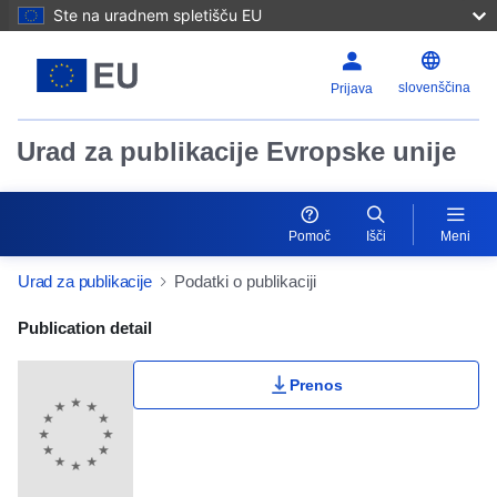
Ste na uradnem spletišču EU
slovenščina
Prijava
Urad za publikacije Evropske unije
Pomoč
Išči
Meni
Urad za publikacije
Podatki o publikaciji
Publication Detail Actions Portlet
Publication detail
Prenos