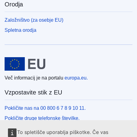
Orodja
Založništvo (za osebje EU)
Spletna orodja
Evropska unija
Več informacij je na portalu
europa.eu.
Vzpostavite stik z EU
Pokličite nas na 00 800 6 7 8 9 10 11.
Pokličite druge telefonske številke.
Pišite nam s kontaktnim obrazcem.
To spletišče uporablja piškotke. Če vas