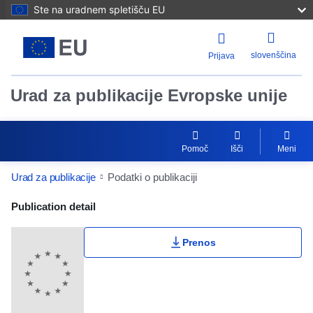
Ste na uradnem spletišču EU
slovenščina
Prijava
Urad za publikacije Evropske unije
Pomoč
Išči
Meni
Urad za publikacije
Podatki o publikaciji
Publication Detail Actions Portlet
Publication detail
Prenos