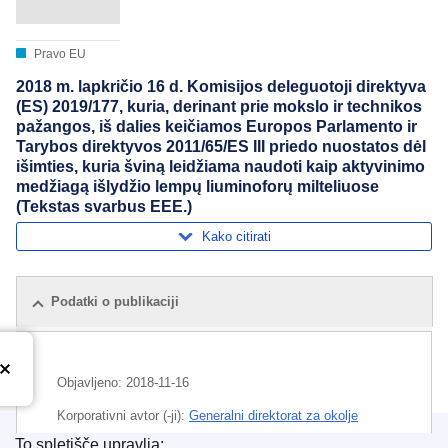
Pravo EU
2018 m. lapkričio 16 d. Komisijos deleguotoji direktyva
(ES) 2019/177, kuria, derinant prie mokslo ir technikos
pažangos, iš dalies keičiamos Europos Parlamento ir
Tarybos direktyvos 2011/65/ES III priedo nuostatos dėl
išimties, kuria šviną leidžiama naudoti kaip aktyvinimo
medžiagą išlydžio lempų liuminoforų milteliuose
(Tekstas svarbus EEE.)
Kako citirati
Podatki o publikaciji
Objavljeno:
2018-11-16
Korporativni avtor (-ji):
Generalni direktorat za okolje
(
Evropska komisija
)
,
Evropska komisija
To spletišče upravlja: