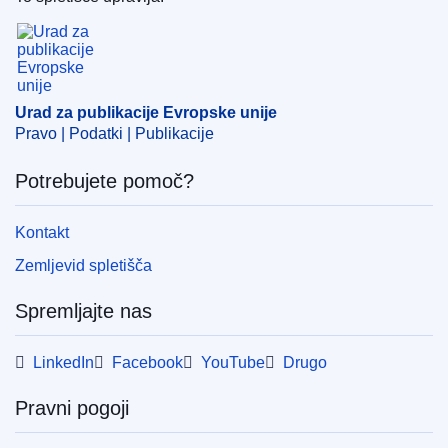
Urad za publikacije Evropske unije
Področje
dovoljenje za prodajo
,
nevarna snov
,
svetila
,
svinec
,
tehnološka sprememba
,
tržni standard
,
znanstveni napredek
Urad za publikacije Evropske unije
CELEX : 32019L0177
Pravo | Podatki | Publikacije
ELI :
dir_del/2019/177/oj
Potrebujete pomoč?
OJ : JOL_2019_033_R_0010
IMMC : C(2018)7505/991474
Kontakt
Zemljevid spletišča
Spremljajte nas
LinkedIn
Facebook
YouTube
Drugo
Pravni pogoji