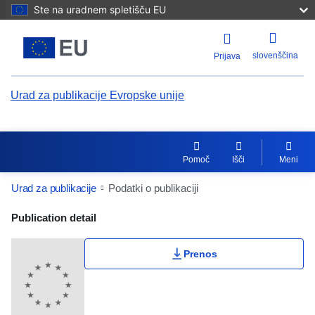
Ste na uradnem spletišču EU
slovenščina
Prijava
Urad za publikacije Evropske unije
Pomoč
Išči
Meni
Urad za publikacije
Podatki o publikaciji
Publication Detail Actions Portlet
Publication detail
Prenos