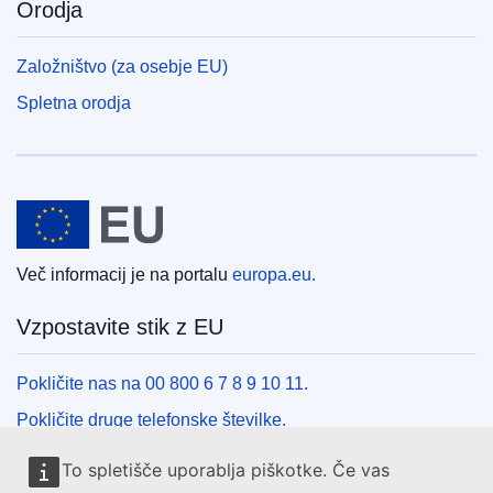
Orodja
Založništvo (za osebje EU)
Spletna orodja
Evropska unija
Več informacij je na portalu
europa.eu.
Vzpostavite stik z EU
Pokličite nas na 00 800 6 7 8 9 10 11.
Pokličite druge telefonske številke.
Pišite nam s kontaktnim obrazcem.
To spletišče uporablja piškotke. Če vas
Obiščite nas v enem od centrov EU.