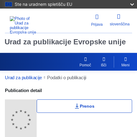
Ste na uradnem spletišču EU
slovenščina
Prijava
Urad za publikacije Evropske unije
Pomoč
Išči
Meni
Urad za publikacije
Podatki o publikaciji
Publication Detail Actions Portlet
Publication detail
Prenos