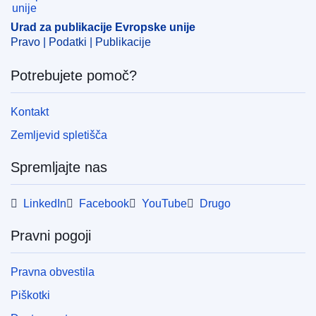
CELEX : 62023CN0507
Urad za publikacije Evropske unije
ELI :
C/2023/125/oj
Pravo | Podatki | Publikacije
OJ : C_202300125
Potrebujete pomoč?
IMMC : DDP-C-0507-2023
Kontakt
pdfa2a
Zemljevid spletišča
Prikaži vse številke te serije
Spremljajte nas
LinkedIn
Facebook
YouTube
Drugo
Pravni pogoji
Pravna obvestila
Piškotki