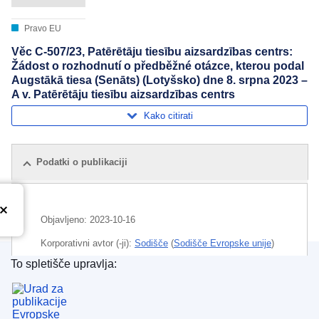
Pravo EU
Věc C-507/23, Patērētāju tiesību aizsardzības centrs:
Žádost o rozhodnutí o předběžné otázce, kterou podal
Augstākā tiesa (Senāts) (Lotyšsko) dne 8. srpna 2023 –
A v. Patērētāju tiesību aizsardzības centrs
Kako citirati
Podatki o publikaciji
Objavljeno:
2023-10-16
Korporativni avtor (-ji):
Sodišče
(
Sodišče Evropske unije
)
To spletišče upravlja:
Področje
osebni podatki
,
povrnitev škode
,
predpisi o
Urad za publikacije Evropske unije
obdelavi podatkov
,
varstvo podatkov
,
varstvo
zasebnosti