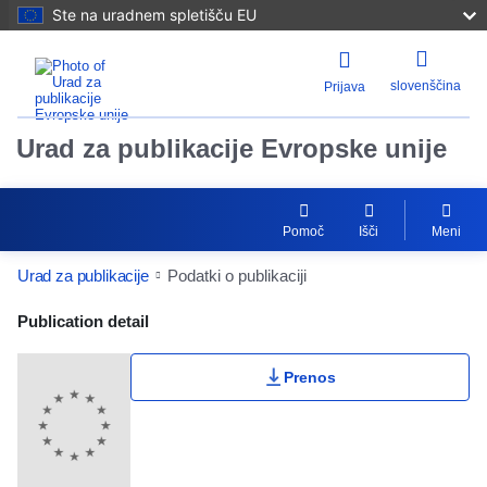
Ste na uradnem spletišču EU
slovenščina
Prijava
Urad za publikacije Evropske unije
Pomoč
Išči
Meni
Urad za publikacije
Podatki o publikaciji
Publication Detail Actions Portlet
Publication detail
Prenos